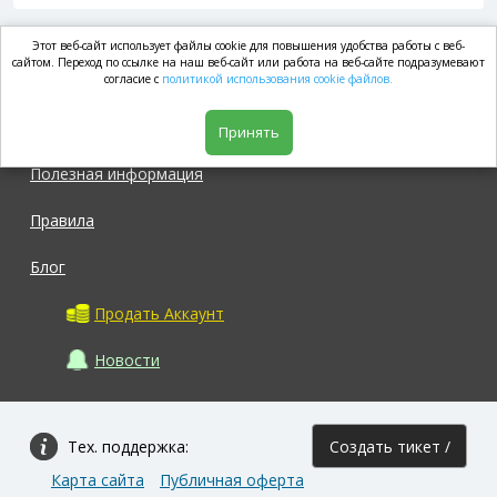
Этот веб-сайт использует файлы cookie для повышения удобства работы с веб-
market.com
сайтом. Переход по ссылке на наш веб-сайт или работа на веб-сайте подразумевают
согласие с
политикой использования cookie файлов.
Магазин
Принять
Полезная информация
Правила
Блог
Продать Аккаунт
Новости
Тех. поддержка:
Создать тикет /
Карта сайта
Публичная оферта
Задать вопрос