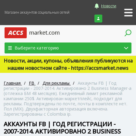
Новости
Магазин аккаунтов социальных сетей
Войти
Выберите категорию
Новости, акции, купоны, объявления публикуются на
нашем новостном сайте - https://accsmarket.news
Главная
/
FB
/
Для рекламы
/
Аккаунты FB | Год
регистрации - 2007-2014. Активировано 2 Business Manager-а
(отлежка БМ 48 месяцев). Ежедневный лимит рекламной
кампании 250$. Активирован маркетплейс, подходит для
рекламы. Подтверждены по почте, почты в комплекте нет.
Пол (MIX). Двухфакторная авторизация включена.
Зарегистрированы с Colombia ip.
АККАУНТЫ FB | ГОД РЕГИСТРАЦИИ -
2007-2014. АКТИВИРОВАНО 2 BUSINESS