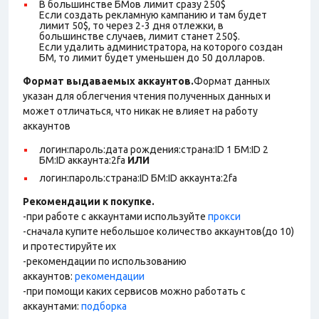
В большинстве БМов лимит сразу 250$
Если создать рекламную кампанию и там будет
лимит 50$, то через 2-3 дня отлежки, в
большинстве случаев, лимит станет 250$.
Если удалить администратора, на которого создан
БМ, то лимит будет уменьшен до 50 долларов.
Формат выдаваемых аккаунтов.
Формат данных
указан для облегчения чтения полученных данных и
может отличаться, что никак не влияет на работу
аккаунтов
логин:пароль:дата рождения:страна:ID 1 БМ:ID 2
БМ:ID аккаунта:2fa
ИЛИ
логин:пароль:страна:ID БМ:ID аккаунта:2fa
Рекомендации к покупке.
-при работе с аккаунтами используйте
прокси
-сначала купите небольшое количество аккаунтов(до 10)
и протестируйте их
-рекомендации по использованию
аккаунтов:
рекомендации
-при помощи каких сервисов можно работать с
аккаунтами:
подборка