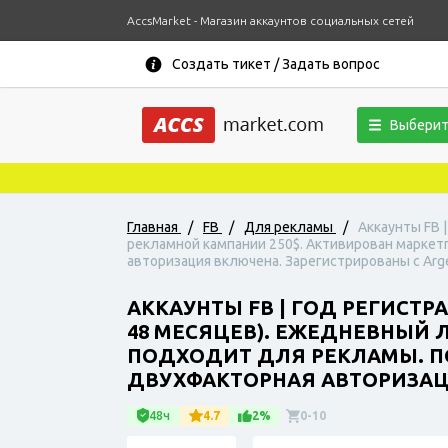
AccsMarket - Магазин аккаунтов социальных сетей
Создать тикет / Задать вопрос
Выберит
Главная
/
FB
/
Для рекламы
/
Аккаунты FB 
рекламной кампании 250$. Активирован маркетп
авторизация включена. Зарегистрированы с Argen
АККАУНТЫ FB | ГОД РЕГИСТРА
48 МЕСЯЦЕВ). ЕЖЕДНЕВНЫЙ 
ПОДХОДИТ ДЛЯ РЕКЛАМЫ. ПО
ДВУХФАКТОРНАЯ АВТОРИЗАЦИ
48ч
4.7
2%
0-10