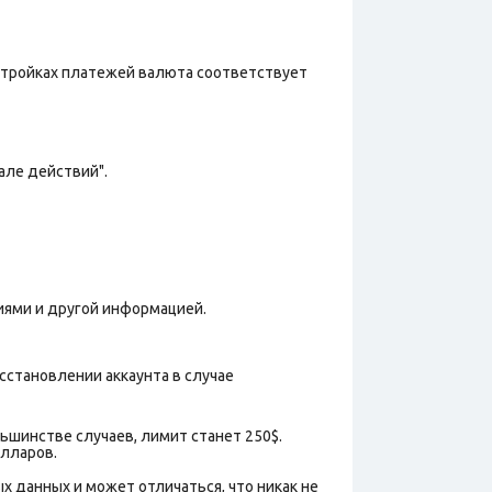
астройках платежей валюта соответствует
але действий".
иями и другой информацией.
сстановлении аккаунта в случае
льшинстве случаев, лимит станет 250$.
олларов.
х данных и может отличаться, что никак не