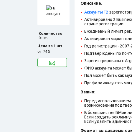
Описание.
Аккаунты FB
зарегистри
Активировано 2 Busines
стране регистрации.
Ежедневный лимит рекл
Количество
0 шт.
Активирован маркетпле
Цена за 1 шт.
Год регистрации - 2007-
от
74 $
Подтверждены по почте,
Зарегистрированы с Argen
ФИО аккаунта может быт
Пол может быть как муж
Профили аккаунтов могу
Важно
:
Перед использованием а
возникновения подтве
В большинстве БМов ли
Если создать рекламную
Если удалить администр
Формат выдаваемых ак