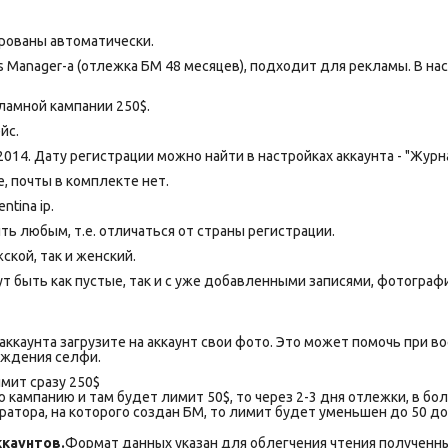
рованы автоматически.
s Manager-а (отлежка БМ 48 месяцев), подходит для рекламы. В н
амной кампании 250$.
йс.
2014. Дату регистрации можно найти в настройках аккаунта - "Журн
 почты в комплекте нет.
tina ip.
ь любым, т.е. отличаться от страны регистрации.
ской, так и женский.
т быть как пустые, так и с уже добавленными записями, фотограф
ккаунта загрузите на аккаунт свои фото. Это может помочь при во
рждения селфи.
мит сразу 250$
 кампанию и там будет лимит 50$, то через 2-3 дня отлежки, в бо
атора, на которого создан БМ, то лимит будет уменьшен до 50 д
каунтов.
Формат данных указан для облегчения чтения полученны