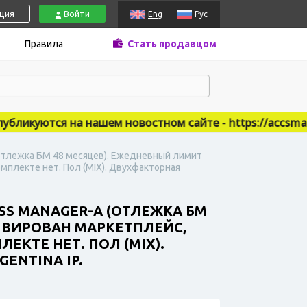
ация
Войти
Eng
Рус
Правила
Стать продавцом
куются на нашем новостном сайте - https://accsmarket.
 (отлежка БМ 48 месяцев). Ежедневный лимит
мплекте нет. Пол (MIX). Двухфакторная
ESS MANAGER-А (ОТЛЕЖКА БМ
ИВИРОВАН МАРКЕТПЛЕЙС,
КТЕ НЕТ. ПОЛ (MIX).
ENTINA IP.