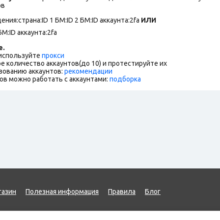
ов
ния:страна:ID 1 БМ:ID 2 БМ:ID аккаунта:2fa
ИЛИ
БМ:ID аккаунта:2fa
е.
 используйте
прокси
е количество аккаунтов(до 10) и протестируйте их
зованию аккаунтов:
рекомендации
ов можно работать с аккаунтами:
подборка
газин
Полезная информация
Правила
Блог