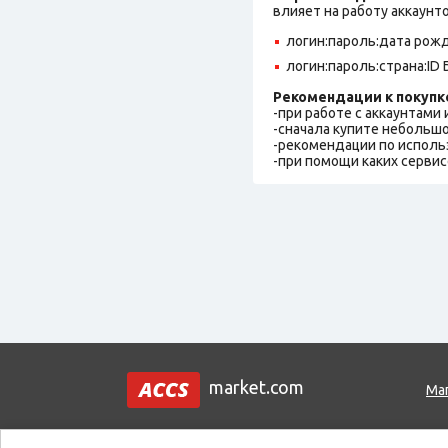
влияет на работу аккаунт
логин:пароль:дата рожде
логин:пароль:страна:ID 
Рекомендации к покупк
-при работе с аккаунтами
-сначала купите небольшо
-рекомендации по исполь
-при помощи каких сервис
market.com
Ма