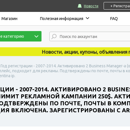
+ Регистр
Новости
Магазин
Полезная информация
FAQ
е категорию
Новости, акции, купоны, объявления публи
| Год регистрации - 2007-2014. Активировано 2 Business Manager-а
лейс, подходит для рекламы. Подтверждены по почте, почты в ко
tina ip.
ЦИИ - 2007-2014. АКТИВИРОВАНО 2 BUSIN
ЛИМИТ РЕКЛАМНОЙ КАМПАНИИ 250$. АКТ
ДТВЕРЖДЕНЫ ПО ПОЧТЕ, ПОЧТЫ В КОМПЛЕ
Я ВКЛЮЧЕНА. ЗАРЕГИСТРИРОВАНЫ С ARG