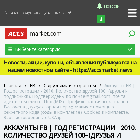
Новости
Магазин аккаунтов социальных сетей
Войти
Выберите категорию
Новости, акции, купоны, объявления публикуются на
нашем новостном сайте - https://accsmarket.news
Главная
/
FB
/
С друзьями и возрастом
/
Аккаунты FB |
Год регистрации - 2010. Количество друзей 100+(друзья и
подписчики). Подтверждены по почте@gmail.com, почта
идет в комплекте. Пол (MIX). Профиль частично заполнен.
Включена двухфакторная верификация с помощью
секретного кода (коды в комплекте). Сookies в комплекте.
Зарегистрированы с USA ip.
АККАУНТЫ FB | ГОД РЕГИСТРАЦИИ - 2010.
КОЛИЧЕСТВО ДРУЗЕЙ 100+(ДРУЗЬЯ И