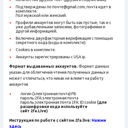
Подтверждены по почте@gmail.com, почта идет в
комплекте.
Пол мужской или женский.
Профили аккаунтов могут быть как пустые, так и с
уже добавленными записями, фотографиями и
другой информацией.
Включена двухфакторная верификация с помощью
секретного кода (коды в комплекте).
Cookies в комплекте.
Аккаунты зарегистрированы с USA ip.
Формат выдаваемых аккаунтов.
Формат данных
указан для облегчения чтения полученных данных и
может отличаться, что никак не влияет на работу
аккаунтов
логин (электронная почта):FB
пароль:2FA:электронная почта
пароль:электронная почта 2FA: ID:cookie
(для
расшифровки кода используйте
сайт 2fa.Live)
Инструкция по работе с сайтом 2fa.live:
Нажми
здесь