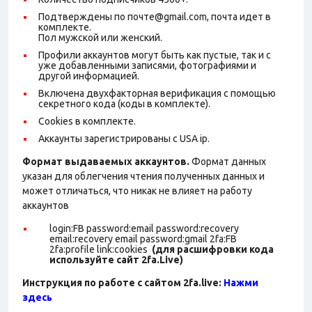
Подтверждены по почте@gmail.com, почта идет в
комплекте.
Пол мужской или женский.
Профили аккаунтов могут быть как пустые, так и с
уже добавленными записями, фотографиями и
другой информацией.
Включена двухфакторная верификация с помощью
секретного кода (коды в комплекте).
Cookies в комплекте.
Аккаунты зарегистрированы с USA ip.
Формат выдаваемых аккаунтов.
Формат данных
указан для облегчения чтения полученных данных и
может отличаться, что никак не влияет на работу
аккаунтов
login:FB password:email password:recovery
email:recovery email password:gmail 2fa:FB
2fa:profile link:cookies
(для расшифровки кода
используйте сайт 2fa.Live)
Инструкция по работе с сайтом 2fa.live:
Нажми
здесь