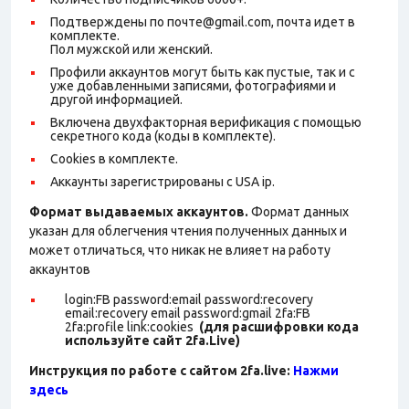
Подтверждены по почте@gmail.com, почта идет в
комплекте.
Пол мужской или женский.
Профили аккаунтов могут быть как пустые, так и с
уже добавленными записями, фотографиями и
другой информацией.
Включена двухфакторная верификация с помощью
секретного кода (коды в комплекте).
Cookies в комплекте.
Аккаунты зарегистрированы с USA ip.
Формат выдаваемых аккаунтов.
Формат данных
указан для облегчения чтения полученных данных и
может отличаться, что никак не влияет на работу
аккаунтов
login:FB password:email password:recovery
email:recovery email password:gmail 2fa:FB
2fa:profile link:cookies
(для расшифровки кода
используйте сайт 2fa.Live)
Инструкция по работе с сайтом 2fa.live:
Нажми
здесь