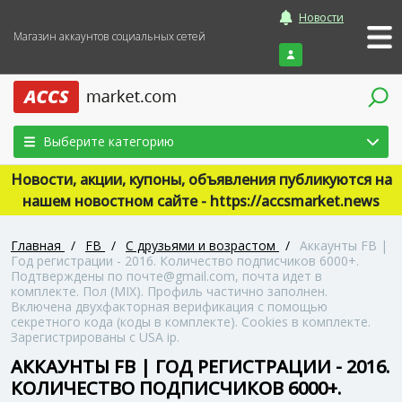
Новости
Магазин аккаунтов социальных сетей
Войти
Выберите категорию
Новости, акции, купоны, объявления публикуются на
нашем новостном сайте - https://accsmarket.news
Главная
/
FB
/
С друзьями и возрастом
/
Аккаунты FB |
Год регистрации - 2016. Количество подписчиков 6000+.
Подтверждены по почте@gmail.com, почта идет в
комплекте. Пол (MIX). Профиль частично заполнен.
Включена двухфакторная верификация с помощью
секретного кода (коды в комплекте). Сookies в комплекте.
Зарегистрированы с USA ip.
АККАУНТЫ FB | ГОД РЕГИСТРАЦИИ - 2016.
КОЛИЧЕСТВО ПОДПИСЧИКОВ 6000+.