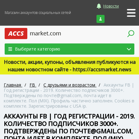
Новости
Магазин аккаунтов социальных сетей
Войти
Выберите категорию
Новости, акции, купоны, объявления публикуются на
нашем новостном сайте - https://accsmarket.news
Главная
/
FB
/
С друзьями и возрастом
/
Аккаунты FB |
Год регистрации - 2019. Количество подписчиков 3000+.
Подтверждены по почте@gmail.com, почта идет в
комплекте. Пол (MIX). Профиль частично заполнен. Сookies в
комплекте. Зарегистрированы с USA ip.
АККАУНТЫ FB | ГОД РЕГИСТРАЦИИ - 2019.
КОЛИЧЕСТВО ПОДПИСЧИКОВ 3000+.
ПОДТВЕРЖДЕНЫ ПО ПОЧТЕ@GMAIL.COM,
ПОЧТА ИДЕТ В КОМПЛЕКТЕ. ПОЛ (MIX).