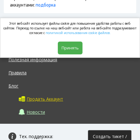
аккаунтами:
подборка
Этот веб-сайт использует файлы cookie для повышения удобства работы с веб-
market.com
сайтом. Переход по ссылке на наш веб-сайт или работа на веб-сайте подразумевают
согласие с
политикой использования cookie файлов.
Магазин
Принять
Полезная информация
Правила
Блог
Продать Аккаунт
Новости
Тех. поддержка:
Создать тикет /