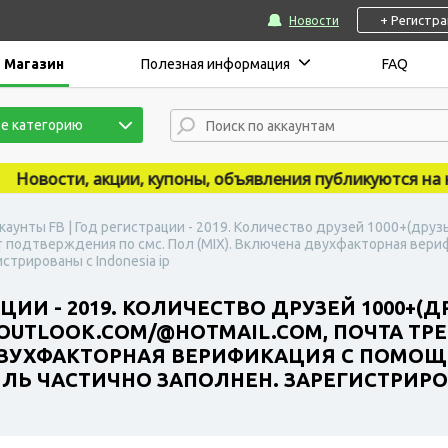
+ Регистр
Новости
Магазин
Полезная информация
FAQ
е категорию
вости, акции, купоны, объявления публикуются на наше
каунты FB | Год регистрации - 2019. Количество друзей 1000+(дру
т подтверждения по смс. Пол (MIX). Включена двухфакторная вери
стрированы с Indonesia ip
ЦИИ - 2019. КОЛИЧЕСТВО ДРУЗЕЙ 1000+(
UTLOOK.COM/@HOTMAIL.COM, ПОЧТА ТР
 ДВУХФАКТОРНАЯ ВЕРИФИКАЦИЯ С ПОМО
ЛЬ ЧАСТИЧНО ЗАПОЛНЕН. ЗАРЕГИСТРИРОВ