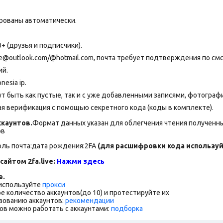
рованы автоматически.
+ (друзья и подписчики).
@outlook.com/@hotmail.com, почта требует подтверждения по смс
ий.
esia ip.
т быть как пустые, так и с уже добавленными записями, фотограф
я верификация с помощью секретного кода (коды в комплекте).
каунтов.
Формат данных указан для облегчения чтения полученны
ов
оль почта:дата рождения:2FA
(для расшифровки кода используйт
сайтом 2fa.live:
Нажми здесь
е.
 используйте
прокси
е количество аккаунтов(до 10) и протестируйте их
зованию аккаунтов:
рекомендации
ов можно работать с аккаунтами:
подборка