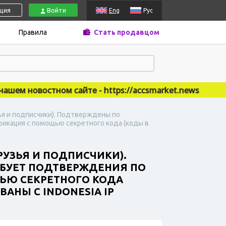
ация
Войти
Eng
Рус
Правила
Стать продавцом
м новостном сайте - https://accsmarket.news
зья и подписчики). Подтверждены по
фикация с помощью секретного кода (коды в
ДРУЗЬЯ И ПОДПИСЧИКИ).
ЕБУЕТ ПОДТВЕРЖДЕНИЯ ПО
ЩЬЮ СЕКРЕТНОГО КОДА
АНЫ С INDONESIA IP