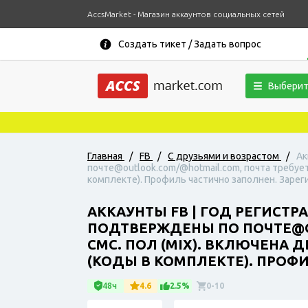
AccsMarket - Магазин аккаунтов социальных сетей
Создать тикет / Задать вопрос
Выберит
Но
Главная
/
FB
/
С друзьями и возрастом
/
Ак
почте@outlook.com/@hotmail.com, почта требуе
комплекте). Профиль частично заполнен. Зареги
АККАУНТЫ FB | ГОД РЕГИСТРА
ПОДТВЕРЖДЕНЫ ПО ПОЧТЕ@O
СМС. ПОЛ (MIX). ВКЛЮЧЕНА
(КОДЫ В КОМПЛЕКТЕ). ПРОФИ
48ч
4.6
2.5%
0-10