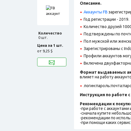
Описание.
Аккаунты FB
зарегистри
Год регистрации - 2019.
Количество друзей 1000
Количество
Подтверждены по почте
0 шт.
Пол мужской или женск
Цена за 1 шт.
Зарегистрированы с Indon
от
9,25 $
Профили аккаунтов могу
Включена двухфакторна
Формат выдаваемых ак
влияет на работу аккаунт
логин:пароль:почта:пар
Инструкция по работе с 
Рекомендации к покупк
-при работе с аккаунтами
-сначала купите небольшо
-рекомендации по исполь
-при помощи каких сервис