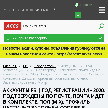
Новости
Магазин аккаунтов социальных сетей
Войти
Выберите категорию
Новости, акции, купоны, объявления публикуются на
нашем новостном сайте - https://accsmarket.news
Главная
/
FB
/
С возрастом
/
Аккаунты FB | Год
регистрации - 2020. Подтверждены по почте, почта идет в
комплекте. Пол (MIX). Профиль частично заполнен. Cookies в
комплекте. Двухфакторная авторизация включена.
Зарегистрированы с MIX ip.
АККАУНТЫ FB | ГОД РЕГИСТРАЦИИ - 2020.
ПОДТВЕРЖДЕНЫ ПО ПОЧТЕ, ПОЧТА ИДЕТ
В КОМПЛЕКТЕ. ПОЛ (MIX). ПРОФИЛЬ
ЧАСТИЧНО ЗАПОЛНЕН. COOKIES В