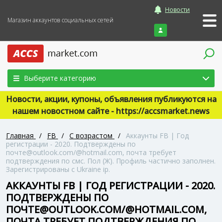
Новости
Магазин аккаунтов социальных сетей
Войти
Выберите категорию
Новости, акции, купоны, объявления публикуются на
нашем новостном сайте - https://accsmarket.news
Главная
/
FB
/
С возрастом
/
Аккаунты FB | Год
регистрации - 2020. Подтверждены по
почте@outlook.com/@hotmail.com, почта требует
подтверждения по смс. Пол (Ж). Профиль частично заполнен.
Зарегистрированы с Ukraine ip.
АККАУНТЫ FB | ГОД РЕГИСТРАЦИИ - 2020.
ПОДТВЕРЖДЕНЫ ПО
ПОЧТЕ@OUTLOOK.COM/@HOTMAIL.COM,
ПОЧТА ТРЕБУЕТ ПОДТВЕРЖДЕНИЯ ПО