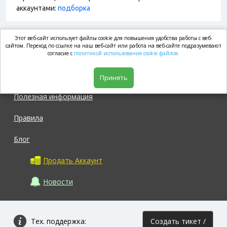
аккаунтами:
подборка
Этот веб-сайт использует файлы cookie для повышения удобства работы с веб-
market.com
сайтом. Переход по ссылке на наш веб-сайт или работа на веб-сайте подразумевают
согласие с
политикой использования cookie файлов.
Магазин
Принять
Полезная информация
Правила
Блог
Продать Аккаунт
Новости
Тех. поддержка:
Создать тикет /