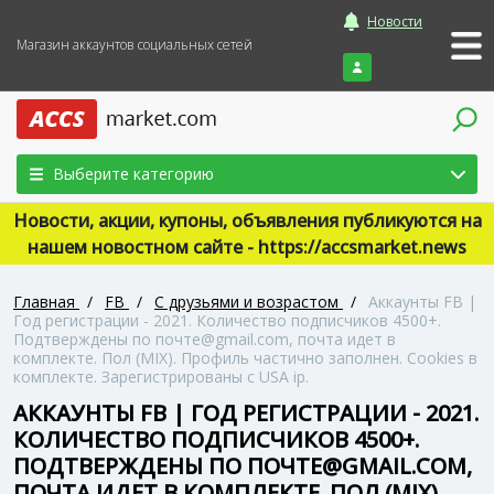
Новости
Магазин аккаунтов социальных сетей
Войти
Выберите категорию
Новости, акции, купоны, объявления публикуются на
нашем новостном сайте - https://accsmarket.news
Главная
/
FB
/
С друзьями и возрастом
/
Аккаунты FB |
Год регистрации - 2021. Количество подписчиков 4500+.
Подтверждены по почте@gmail.com, почта идет в
комплекте. Пол (MIX). Профиль частично заполнен. Сookies в
комплекте. Зарегистрированы с USA ip.
АККАУНТЫ FB | ГОД РЕГИСТРАЦИИ - 2021.
КОЛИЧЕСТВО ПОДПИСЧИКОВ 4500+.
ПОДТВЕРЖДЕНЫ ПО ПОЧТЕ@GMAIL.COM,
ПОЧТА ИДЕТ В КОМПЛЕКТЕ. ПОЛ (MIX).