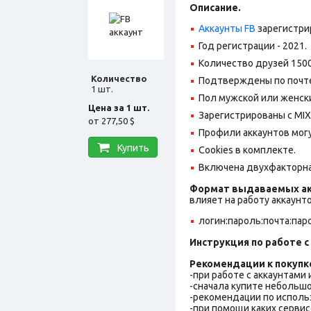
Описание.
Аккаунты FB
зарегистри
Год регистрации - 2021.
Количество друзей 1500
Количество
Подтверждены по почте
1 шт.
Пол мужской или женск
Цена за 1 шт.
Зарегистрированы с MIX 
от
277,50 $
Профили аккаунтов могу
Купить
Cookies в комплекте.
Включена двухфакторна
Формат выдаваемых ак
влияет на работу аккаунт
логин:пароль:почта:пар
Инструкция по работе с 
Рекомендации к покупк
-при работе с аккаунтами
-сначала купите небольшо
-рекомендации по исполь
-при помощи каких сервис