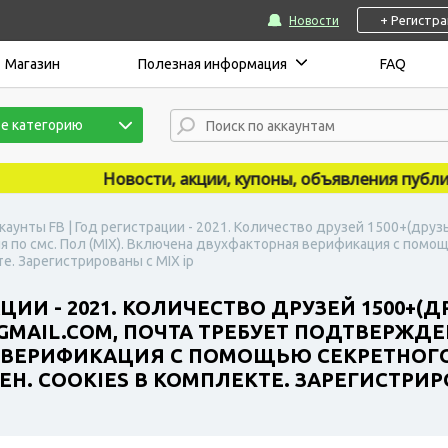
+ Регистр
Новости
Магазин
Полезная информация
FAQ
е категорию
Новости, акции, купоны, объявления публикуют
каунты FB | Год регистрации - 2021. Количество друзей 1500+(дру
 по смс. Пол (MIX). Включена двухфакторная верификация с помощ
е. Зарегистрированы с MIX ip
ЦИИ - 2021. КОЛИЧЕСТВО ДРУЗЕЙ 1500+(
AIL.COM, ПОЧТА ТРЕБУЕТ ПОДТВЕРЖДЕНИ
ВЕРИФИКАЦИЯ С ПОМОЩЬЮ СЕКРЕТНОГО 
. COOKIES В КОМПЛЕКТЕ. ЗАРЕГИСТРИРО