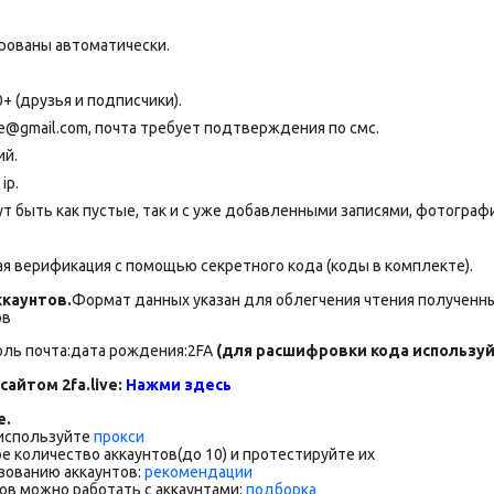
рованы автоматически.
+ (друзья и подписчики).
@gmail.com, почта требует подтверждения по смс.
ий.
ip.
т быть как пустые, так и с уже добавленными записями, фотограф
я верификация с помощью секретного кода (коды в комплекте).
каунтов.
Формат данных указан для облегчения чтения полученны
ов
оль почта:дата рождения:2FA
(для расшифровки кода используйт
сайтом 2fa.live:
Нажми здесь
е.
 используйте
прокси
е количество аккаунтов(до 10) и протестируйте их
зованию аккаунтов:
рекомендации
ов можно работать с аккаунтами:
подборка