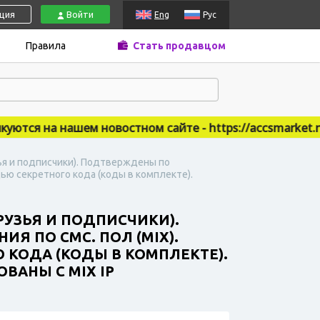
ация
Войти
Eng
Рус
Правила
Стать продавцом
ся на нашем новостном сайте - https://accsmarket.news
зья и подписчики). Подтверждены по
ью секретного кода (коды в комплекте).
ДРУЗЬЯ И ПОДПИСЧИКИ).
Я ПО СМС. ПОЛ (MIX).
КОДА (КОДЫ В КОМПЛЕКТЕ).
ВАНЫ С MIX IP