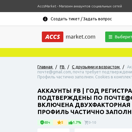
AccsMarket - Магазин аккаунтов социальных сетей
Создать тикет / Задать вопрос
Выберит
Главная
/
FB
/
С друзьями и возрастом
/
Ак
почте@gmail.com, почта требует подтверждения
Профиль частично заполнен. Cookies в комплект
АККАУНТЫ FB | ГОД РЕГИСТРА
ПОДТВЕРЖДЕНЫ ПО ПОЧТЕ@GM
ВКЛЮЧЕНА ДВУХФАКТОРНАЯ 
ПРОФИЛЬ ЧАСТИЧНО ЗАПОЛНЕН
48ч
5
1.7%
0-10