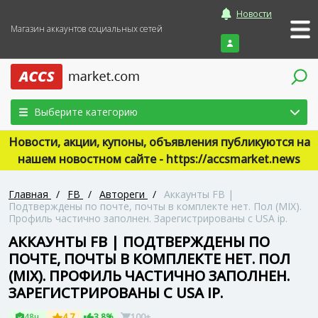
Новости
Магазин аккаунтов социальных сетей
Войти
Выберите категорию
Новости, акции, купоны, объявления публикуются на
нашем новостном сайте - https://accsmarket.news
Главная
/
FB
/
Автореги
/
Аккаунты FB |
Подтверждены по почте, почты в комплекте нет. Пол (MIX).
Профиль частично заполнен. Зарегистрированы с USA ip.
АККАУНТЫ FB | ПОДТВЕРЖДЕНЫ ПО
ПОЧТЕ, ПОЧТЫ В КОМПЛЕКТЕ НЕТ. ПОЛ
(MIX). ПРОФИЛЬ ЧАСТИЧНО ЗАПОЛНЕН.
ЗАРЕГИСТРИРОВАНЫ С USA IP.
48ч
4.7
3.8%
100+