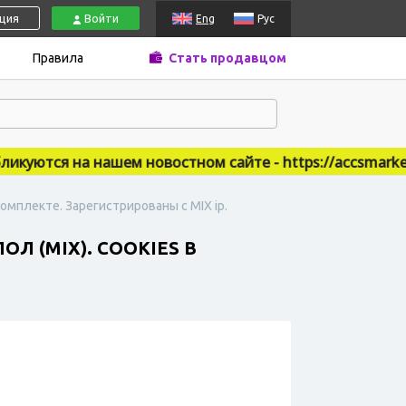
ация
Войти
Eng
Рус
Правила
Стать продавцом
уются на нашем новостном сайте - https://accsmarket.n
комплекте. Зарегистрированы с MIX ip.
Л (MIX). COOKIES В