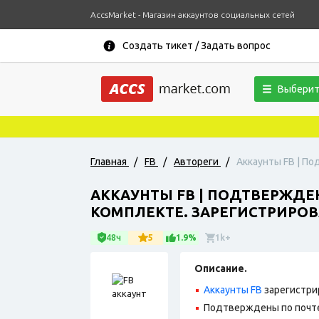
AccsMarket - Магазин аккаунтов социальных сетей
Создать тикет / Задать вопрос
Выберит
Главная
/
FB
/
Автореги
/
Аккаунты FB | По
АККАУНТЫ FB | ПОДТВЕРЖДЕНЫ
КОМПЛЕКТЕ. ЗАРЕГИСТРИРОВА
48ч
5
1.9%
1k+
Описание.
Аккаунты FB
зарегистри
Подтверждены по почте,