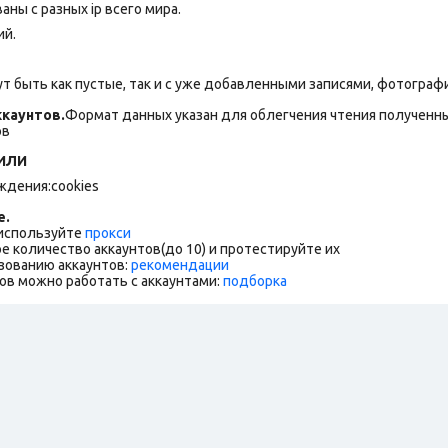
ны с разных ip всего мира.
ий.
т быть как пустые, так и с уже добавленными записями, фотогра
каунтов.
Формат данных указан для облегчения чтения полученны
ов
ИЛИ
ождения:cookies
е.
 используйте
прокси
е количество аккаунтов(до 10) и протестируйте их
зованию аккаунтов:
рекомендации
ов можно работать с аккаунтами:
подборка