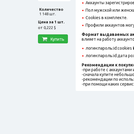
Аккаунты зарегистрирова
Количество
Пол мужской или женск
1 148 шт.
Cookies в комплекте.
Цена за 1 шт.
Профили аккаунтов могу
от
0,222 $
Формат выдаваемых ак
Купить
влияет на работу аккаунт
логин:пароль:id:cookies
логин:пароль:id:дата р
Рекомендации к покупк
-при работе с аккаунтами
-сначала купите небольшо
-рекомендации по исполь
-при помощи каких сервис