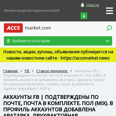
Новости
Магазин аккаунтов социальных сетей
Войти
Выберите категорию
Новости, акции, купоны, объявления публикуются на
нашем новостном сайте - https://accsmarket.news
Главная
/
FB
/
Старое ненужное
/
Аккаунты FB |
Подтверждены по почте, почта в комплекте. Пол (MIX). В
профиль аккаунтов добавлена аватарка. Двухфакторная
авторизация включена. Cookies, token в комплекте.
Зарегистрированы с MIX ip.
АККАУНТЫ FB | ПОДТВЕРЖДЕНЫ ПО
ПОЧТЕ, ПОЧТА В КОМПЛЕКТЕ. ПОЛ (MIX). В
ПРОФИЛЬ АККАУНТОВ ДОБАВЛЕНА
АВАТАРКА. ДВУХФАКТОРНАЯ