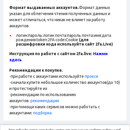
Формат выдаваемых аккаунтов.
Формат данных
указан для облегчения чтения полученных данных и
может отличаться, что никак не влияет на работу
аккаунтов
логин:пароль:логин почта:пароль почта:имя:дата
рождения:token:2FA
code
:
Cookie
(для
расшифровки кода используйте сайт 2fa.Live)
Инструкция по работе с сайтом 2fa.live:
Нажми
здесь
Рекомендации к покупке.
-при работе с аккаунтами используйте
прокси
-сначала купите небольшое количество аккаунтов(до 10)
и протестируйте их
-рекомендации по использованию
аккаунтов:
рекомендации
-при помощи каких сервисов можно работать с
аккаунтами:
подборка