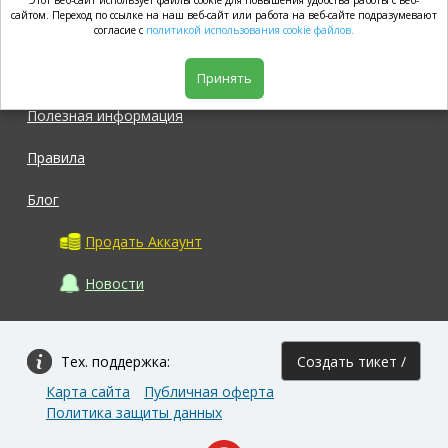
Этот веб-сайт использует файлы cookie для повышения удобства работы с веб-
market.com
сайтом. Переход по ссылке на наш веб-сайт или работа на веб-сайте подразумевают
согласие с
политикой использования cookie файлов.
Магазин
Принять
Полезная информация
Правила
Блог
Продать Аккаунт
Новости
Тех. поддержка:
Создать тикет /
Карта сайта
Публичная оферта
Задать вопрос
Политика защиты данных