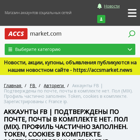
Новости
Магазин аккаунтов социальных сетей
Войти
Выберите категорию
Новости, акции, купоны, объявления публикуются на
нашем новостном сайте - https://accsmarket.news
Главная
/
FB
/
Автореги
/
Аккаунты FB |
Подтверждены по почте, почты в комплекте нет. Пол (MIX).
Профиль частично заполнен. Token, cookies в комплекте.
Зарегистрированы с France ip.
АККАУНТЫ FB | ПОДТВЕРЖДЕНЫ ПО
ПОЧТЕ, ПОЧТЫ В КОМПЛЕКТЕ НЕТ. ПОЛ
(MIX). ПРОФИЛЬ ЧАСТИЧНО ЗАПОЛНЕН.
TOKEN, COOKIES В КОМПЛЕКТЕ.