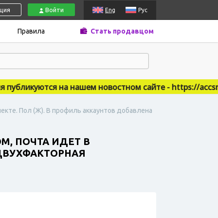
ация
Войти
Eng
Рус
Правила
Стать продавцом
бликуются на нашем новостном сайте - https://accsmar
екте. Пол (Ж). В профиль аккаунтов добавлена
M, ПОЧТА ИДЕТ В
 ДВУХФАКТОРНАЯ