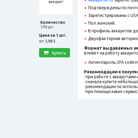
Подтверждены по почте@
Зарегистрированы с USA 
Количество
Пол женский.
170 шт.
В профиль аккаунтов д
Цена за 1 шт.
Двухфакторная авториз
от
2,98 $
Формат выдаваемых ак
Купить
влияет на работу аккаунт
логин:пароль:2FA code:
Рекомендации к покупк
-при работе с аккаунтами
-сначала купите небольшо
-рекомендации по исполь
-при помощи каких сервис