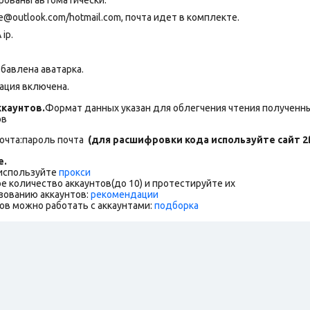
outlook.com/hotmail.com, почта идет в комплекте.
ip.
обавлена аватарка
.
ация включена.
каунтов.
Формат данных указан для облегчения чтения полученны
ов
почта:пароль почта
(для расшифровки кода используйте сайт 2f
е.
 используйте
прокси
е количество аккаунтов(до 10) и протестируйте их
зованию аккаунтов:
рекомендации
ов можно работать с аккаунтами:
подборка