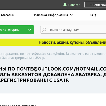
+ Регистр
Новости
Магазин
Полезная информация
FAQ
е категорию
Новости, акции, купоны, объявления пу
дтверждены по почте@outlook.com/hotmail.com, почта идет в компл
 Зарегистрированы с USA ip.
НЫ ПО ПОЧТЕ@OUTLOOK.COM/HOTMAIL.CO
ОФИЛЬ АККАУНТОВ ДОБАВЛЕНА АВАТАРКА.
ЕГИСТРИРОВАНЫ С USA IP.
рованы автоматически.