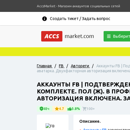
AccsMarket - Магазин аккаунтов социальных сетей
Создать тикет / Задать вопрос
Выберит
Главная
/
FB
/
Автореги
/
Аккаунты FB | По
аватарка. Двухфакторная авторизация включена.
АККАУНТЫ FB | ПОДТВЕРЖДЕ
КОМПЛЕКТЕ. ПОЛ (Ж). В ПР
АВТОРИЗАЦИЯ ВКЛЮЧЕНА. ЗАР
48ч
4.7
3.8%
100+
Описание.
Аккаунты FB
зарегистри