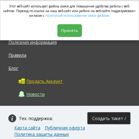
Этот веб-сайт использует файлы cookie для повышения удобства работы с веб-
market.com
сайтом. Переход по ссылке на наш веб-сайт или работа на веб-сайте подразумевают
согласие с
политикой использования cookie файлов.
Магазин
Принять
Полезная информация
Правила
Блог
Продать Аккаунт
Новости
Тех. поддержка:
Создать тикет /
Карта сайта
Публичная оферта
Задать вопрос
Политика защиты данных