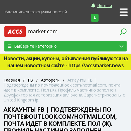
Новости
Магазин аккаунтов социальных сетей
Войти
Выберите категорию
Новости, акции, купоны, объявления публикуются на
нашем новостном сайте - https://accsmarket.news
Главная
/
FB
/
Автореги
/
Аккаунты FB |
Подтверждены по почте@outlook.com/hotmail.com, почта
идет в комплекте. Пол (Ж). Профиль частично заполнен.
Двухфакторная авторизация включена. Зарегистрированы с
United Kingdom ip.
АККАУНТЫ FB | ПОДТВЕРЖДЕНЫ ПО
ПОЧТЕ@OUTLOOK.COM/HOTMAIL.COM,
ПОЧТА ИДЕТ В КОМПЛЕКТЕ. ПОЛ (Ж).
ПРОФИЛЬ ЧАСТИЧНО ЗАПОЛНЕН.