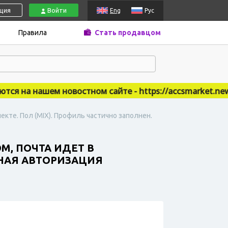
ация
Войти
Eng
Рус
Правила
Стать продавцом
 на нашем новостном сайте - https://accsmarket.news
екте. Пол (MIX). Профиль частично заполнен.
M, ПОЧТА ИДЕТ В
РНАЯ АВТОРИЗАЦИЯ