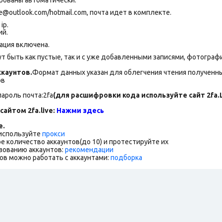
outlook.com/hotmail.com, почта идет в комплекте.
ip.
ий.
ация включена.
т быть как пустые, так и с уже добавленными записями, фотограф
каунтов.
Формат данных указан для облегчения чтения полученны
ов
пароль почта:2fa
(для расшифровки кода используйте сайт 2fa.L
сайтом 2fa.live:
Нажми здесь
е.
 используйте
прокси
е количество аккаунтов(до 10) и протестируйте их
зованию аккаунтов:
рекомендации
ов можно работать с аккаунтами:
подборка