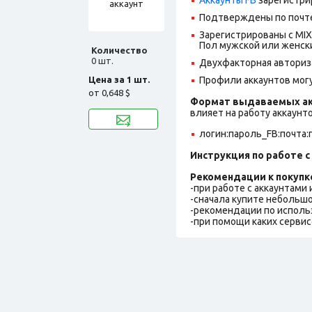
Подтверждены по почте@
Зарегистрированы с MIX 
Пол мужской или женск
Количество
0 шт.
Двухфакторная авториз
Цена за 1 шт.
Профили аккаунтов могу
от
0,648 $
Формат выдаваемых ак
влияет на работу аккаунт
логин:пароль_FB:почта:
Инструкция по работе с 
Рекомендации к покупк
-при работе с аккаунтами
-сначала купите небольшо
-рекомендации по исполь
-при помощи каких сервис