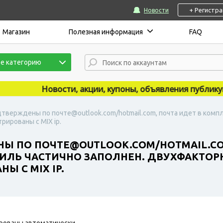
+ Регистр
Новости
Магазин
Полезная информация
FAQ
е категорию
Новости, акции, купоны, объявления публикуются
дтверждены по почте@outlook.com/hotmail.com, почта идет в компл
рированы с MIX ip.
НЫ ПО ПОЧТЕ@OUTLOOK.COM/HOTMAIL.CO
ОФИЛЬ ЧАСТИЧНО ЗАПОЛНЕН. ДВУХФАКТО
Ы С MIX IP.
рованы автоматически.