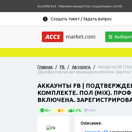
AccsMarket - Магазин аккаунтов социальных сетей
Создать тикет / Задать вопрос
Выберит
Главная
/
FB
/
Автореги
/
Аккаунты FB | По
Двухфакторная авторизация включена. Зарегист
АККАУНТЫ FB | ПОДТВЕРЖДЕ
КОМПЛЕКТЕ. ПОЛ (MIX). ПР
ВКЛЮЧЕНА. ЗАРЕГИСТРИРОВАН
48ч
5
3.3%
100+
Описание.
Аккаунты FB
зарегистри