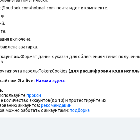
outlook.com/hotmail.com, почта идет в комплекте.
ip.
ий.
те.
ация включена.
бавлена аватарка.
каунтов.
Формат данных указан для облегчения чтения полученны
ов
почта:почта пароль:Token:Cookies
(для расшифровки кода использ
сайтом 2fa.live:
Нажми здесь
е.
 используйте
прокси
е количество аккаунтов(до 10) и протестируйте их
зованию аккаунтов:
рекомендации
ов можно работать с аккаунтами:
подборка