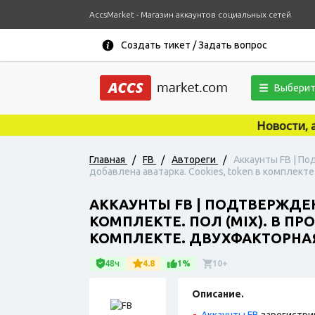
AccsMarket - Магазин аккаунтов социальных сетей
Создать тикет / Задать вопрос
Выберит
Новости, акци
Главная
/
FB
/
Автореги
/
Аккаунты FB | По
добавлена аватарка. Cookies, token в комплект
АККАУНТЫ FB | ПОДТВЕРЖДЕ
КОМПЛЕКТЕ. ПОЛ (MIX). В П
КОМПЛЕКТЕ. ДВУХФАКТОРНАЯ
48ч
4.8
1%
10+
Описание.
Аккаунты FB
зарегистри