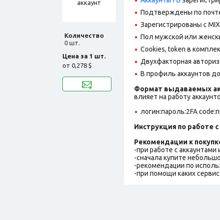
Подтверждены по почте@
Зарегистрированы с MIX 
Количество
Пол мужской или женск
0 шт.
Cookies, token в комплек
Цена за 1 шт.
Двухфакторная авториз
от
0,278 $
В профиль аккаунтов до
Формат выдаваемых ак
влияет на работу аккаунт
логин:пароль:2FA code:
Инструкция по работе с 
Рекомендации к покупк
-при работе с аккаунтами
-сначала купите небольшо
-рекомендации по исполь
-при помощи каких сервис