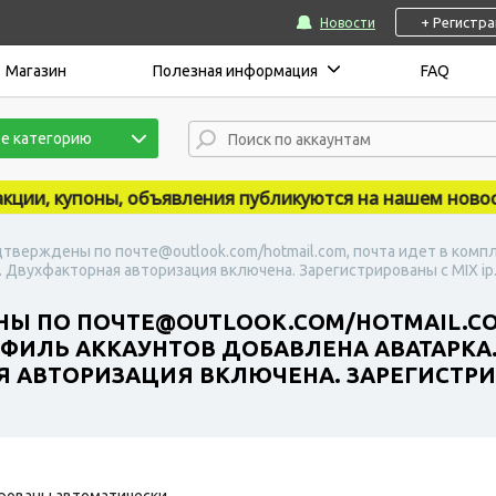
+ Регистр
Новости
Магазин
Полезная информация
FAQ
е категорию
и, купоны, объявления публикуются на нашем новостном 
дтверждены по почте@outlook.com/hotmail.com, почта идет в компл
е. Двухфакторная авторизация включена. Зарегистрированы с MIX ip
НЫ ПО ПОЧТЕ@OUTLOOK.COM/HOTMAIL.CO
РОФИЛЬ АККАУНТОВ ДОБАВЛЕНА АВАТАРКА.
 АВТОРИЗАЦИЯ ВКЛЮЧЕНА. ЗАРЕГИСТРИРО
рованы автоматически.