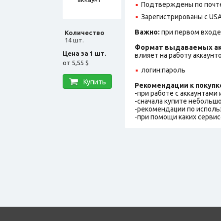
Подтверждены по почте,
Зарегистрированы с USA 
Важно:
при первом входе
Количество
14 шт.
Формат выдаваемых ак
Цена за 1 шт.
влияет на работу аккаунт
от
5,55 $
логин:пароль
Купить
Рекомендации к покупк
-при работе с аккаунтами
-сначала купите небольшо
-рекомендации по исполь
-при помощи каких сервис