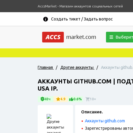
AccsMarket - Магазин аккаунтов социальных сетей
Создать тикет / Задать вопрос
Выберит
Главная
/
Другие аккаунты
/
Аккаунты github
АККАУНТЫ GITHUB.COM | ПО
USA IP.
48ч
4.9
0.6%
10+
Описание.
Аккаунты github.com
Зарегистрированы авто