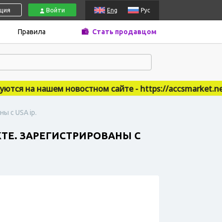
ация
Войти
Eng
Рус
Правила
Стать продавцом
я на нашем новостном сайте - https://accsmarket.news
ы с USA ip.
КТЕ. ЗАРЕГИСТРИРОВАНЫ С