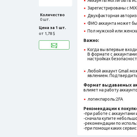
Аккаунты могли быть ис
Зарегистрированы с MIX 
Количество
Двухфакторная авториз
0 шт.
ФИО аккаунта может быть
Цена за 1 шт.
Пол мужской или женск
от
1,78 $
Важно:
Когда вы впервые входи
В формате с аккаунтами
настройках безопасност
Любой аккаунт Gmail мо
явлением. Подтвердить
Формат выдаваемых ак
влияет на работу аккаунт
логин:пароль:2FA
Рекомендации к покупк
-при работе с аккаунтами
-сначала купите небольшо
-рекомендации по исполь
-при помощи каких сервис