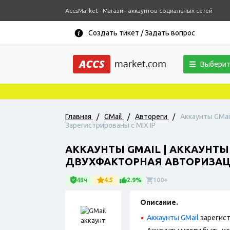
AccsMarket - Магазин аккаунтов социальных сетей
Создать тикет / Задать вопрос
Выберит
Главная
/
GMail
/
Автореги
/
Аккаунты GMai
Зарегистрированы с MIX IP
АККАУНТЫ GMAIL | АККАУНТ
ДВУХФАКТОРНАЯ АВТОРИЗАЦИЯ
48ч
4.5
2.9%
100+
Описание.
Аккаунты GMail
зарегист