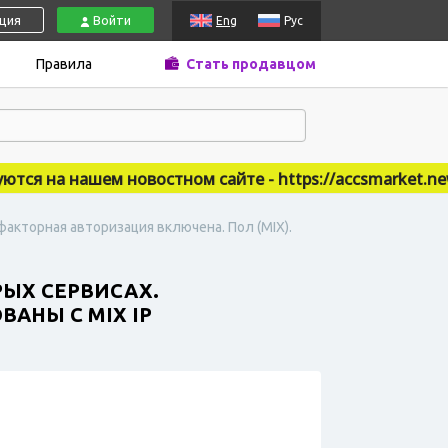
ация
Войти
Eng
Рус
Правила
Стать продавцом
 на нашем новостном сайте - https://accsmarket.news
факторная авторизация включена. Пол (MIX).
РЫХ СЕРВИСАХ.
АНЫ С MIX IP