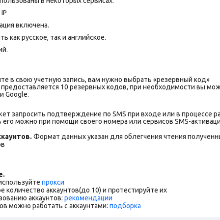
пользованы в некоторых сервисах.
IP
ация включена.
 как русское, так и английское.
ий.
те в свою учетную запись, вам нужно выбрать «резервный код»
 предоставляется 10 резервных кодов, при необходимости вы мо
и Google.
жет запросить подтверждение по SMS при входе или в процессе р
 его можно при помощи своего номера или сервисов SMS-активаци
каунтов.
Формат данных указан для облегчения чтения полученны
ов
е.
 используйте
прокси
е количество аккаунтов(до 10) и протестируйте их
зованию аккаунтов:
рекомендации
ов можно работать с аккаунтами:
подборка