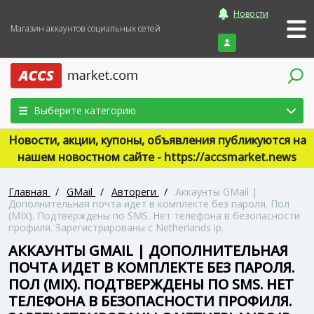
Новости
Магазин аккаунтов социальных сетей
Войти
Выберите категорию
Новости, акции, купоны, объявления публикуются на
нашем новостном сайте - https://accsmarket.news
Главная
/
GMail
/
Автореги
/
Аккаунты GMail |
Дополнительная почта идет в комплекте без пароля. Пол
(MIX). Подтверждены по SMS. Нет телефона в безопасности
профиля. Зарегистрированы с Netherlands ip.
АККАУНТЫ GMAIL | ДОПОЛНИТЕЛЬНАЯ
ПОЧТА ИДЕТ В КОМПЛЕКТЕ БЕЗ ПАРОЛЯ.
ПОЛ (MIX). ПОДТВЕРЖДЕНЫ ПО SMS. НЕТ
ТЕЛЕФОНА В БЕЗОПАСНОСТИ ПРОФИЛЯ.