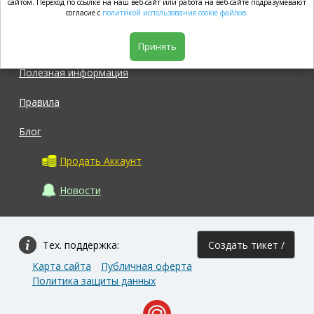
market.com
сайтом. Переход по ссылке на наш веб-сайт или работа на веб-сайте подразумевают
согласие с
политикой использования cookie файлов.
Магазин
Принять
Полезная информация
Правила
Блог
Продать Аккаунт
Новости
Тех. поддержка:
Создать тикет /
Карта сайта
Публичная оферта
Задать вопрос
Политика защиты данных