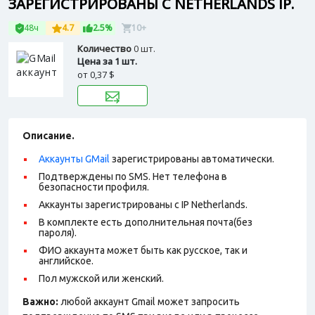
ЗАРЕГИСТРИРОВАНЫ С NETHERLANDS IP.
48ч
4.7
2.5%
10+
Количество
0 шт.
Цена за 1 шт.
от
0,37 $
Описание.
Аккаунты GMail
зарегистрированы автоматически.
Подтверждены по SMS. Нет телефона в
безопасности профиля.
Аккаунты зарегистрированы с IP Netherlands.
В комплекте есть дополнительная почта(без
пароля).
ФИО аккаунта может быть как русское, так и
английское.
Пол мужской или женский.
Важно:
любой аккаунт Gmail может запросить