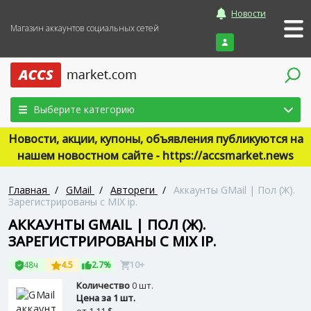
Новости
Магазин аккаунтов социальных сетей
Войти
Выберите категорию
Новости, акции, купоны, объявления публикуются на
нашем новостном сайте - https://accsmarket.news
Главная
/
GMail
/
Автореги
/
Аккаунты GMail | Пол (Ж).
Зарегистрированы с MIX ip.
АККАУНТЫ GMAIL | ПОЛ (Ж).
ЗАРЕГИСТРИРОВАНЫ С MIX IP.
48ч
4.5
2.7%
10+
Количество
0 шт.
Цена за 1 шт.