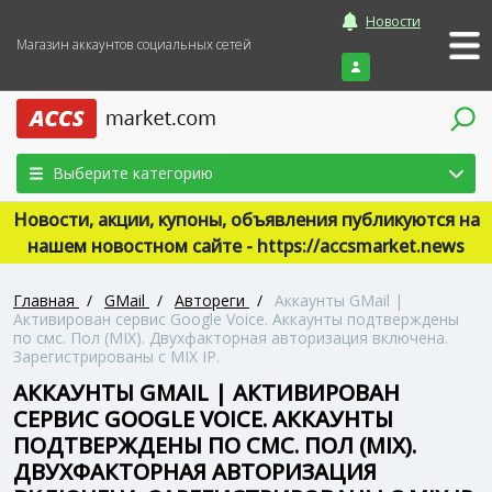
Новости
Магазин аккаунтов социальных сетей
Войти
Выберите категорию
Новости, акции, купоны, объявления публикуются на
нашем новостном сайте - https://accsmarket.news
Главная
/
GMail
/
Автореги
/
Аккаунты GMail |
Активирован сервис Google Voice. Аккаунты подтверждены
по смс. Пол (MIX). Двухфакторная авторизация включена.
Зарегистрированы с MIX IP.
АККАУНТЫ GMAIL | АКТИВИРОВАН
СЕРВИС GOOGLE VOICE. АККАУНТЫ
ПОДТВЕРЖДЕНЫ ПО СМС. ПОЛ (MIX).
ДВУХФАКТОРНАЯ АВТОРИЗАЦИЯ