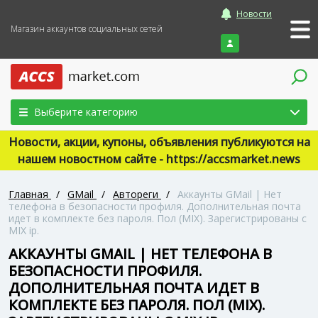
Новости
Магазин аккаунтов социальных сетей
Войти
Выберите категорию
Новости, акции, купоны, объявления публикуются на
нашем новостном сайте - https://accsmarket.news
Главная
/
GMail
/
Автореги
/
Аккаунты GMail | Нет
телефона в безопасности профиля. Дополнительная почта
идет в комплекте без пароля. Пол (MIX). Зарегистрированы с
MIX ip.
АККАУНТЫ GMAIL | НЕТ ТЕЛЕФОНА В
БЕЗОПАСНОСТИ ПРОФИЛЯ.
ДОПОЛНИТЕЛЬНАЯ ПОЧТА ИДЕТ В
КОМПЛЕКТЕ БЕЗ ПАРОЛЯ. ПОЛ (MIX).