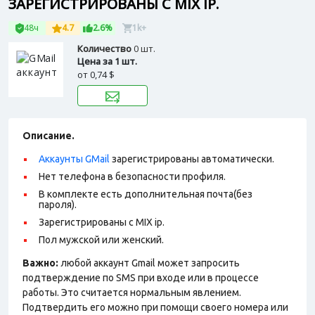
ЗАРЕГИСТРИРОВАНЫ С MIX IP.
48ч
4.7
2.6%
1k+
Количество
0 шт.
Цена за 1 шт.
от
0,74 $
Описание.
Аккаунты GMail
зарегистрированы автоматически.
Нет телефона в безопасности профиля.
В комплекте есть дополнительная почта(без
пароля).
Зарегистрированы с MIX ip.
Пол мужской или женский.
Важно:
любой аккаунт Gmail может запросить
подтверждение по SMS при входе или в процессе
работы. Это считается нормальным явлением.
Подтвердить его можно при помощи своего номера или