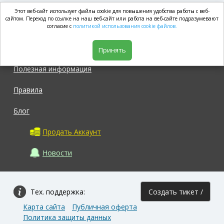
Этот веб-сайт использует файлы cookie для повышения удобства работы с веб-
market.com
сайтом. Переход по ссылке на наш веб-сайт или работа на веб-сайте подразумевают
согласие с
политикой использования cookie файлов.
Магазин
Принять
Полезная информация
Правила
Блог
Продать Аккаунт
Новости
Тех. поддержка:
Создать тикет /
Карта сайта
Публичная оферта
Задать вопрос
Политика защиты данных