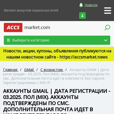
Новости
Магазин аккаунтов социальных сетей
Войти
Выберите категорию
Новости, акции, купоны, объявления публикуются на
нашем новостном сайте - https://accsmarket.news
Главная
/
GMail
/
С возрастом
/
Аккаунты GMail | Дата
регистрации - 03.2025. Пол (MIX). Аккаунты подтверждены по
смс. Дополнительная почта идет в комплекте без пароля.
Зарегистрированы с MIX IP.
АККАУНТЫ GMAIL | ДАТА РЕГИСТРАЦИИ -
03.2025. ПОЛ (MIX). АККАУНТЫ
ПОДТВЕРЖДЕНЫ ПО СМС.
ДОПОЛНИТЕЛЬНАЯ ПОЧТА ИДЕТ В