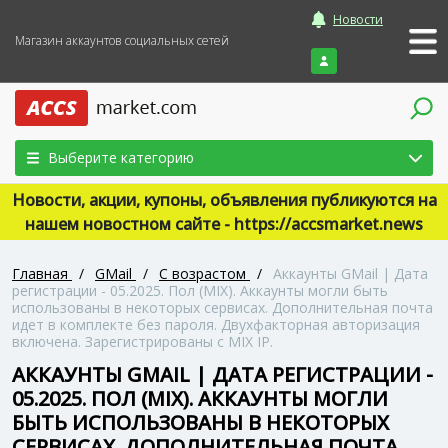
Новости
Магазин аккаунтов социальных сетей
Войти
Выберите категорию
Новости, акции, купоны, объявления публикуются на
нашем новостном сайте - https://accsmarket.news
Главная
/
GMail
/
С возрастом
/
Аккаунты GMail | Дата
регистрации - 05.2025. Пол (MIX). Аккаунты могли быть
использованы в некоторых сервисах. Дополнительная почта
идет в комплекте без пароля. Двухфакторная авторизация
включена. Зарегистрированы с MIX IP.
АККАУНТЫ GMAIL | ДАТА РЕГИСТРАЦИИ -
05.2025. ПОЛ (MIX). АККАУНТЫ МОГЛИ
БЫТЬ ИСПОЛЬЗОВАНЫ В НЕКОТОРЫХ
СЕРВИСАХ. ДОПОЛНИТЕЛЬНАЯ ПОЧТА