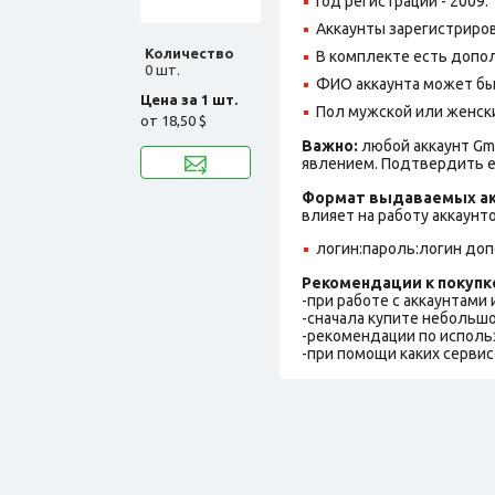
Год регистрации - 2009.
Аккаунты зарегистрирова
Количество
В комплекте есть допол
0 шт.
ФИО аккаунта может быть
Цена за 1 шт.
Пол мужской или женск
от
18,50 $
Важно:
любой аккаунт Gm
явлением. Подтвердить е
Формат выдаваемых ак
влияет на работу аккаунт
логин:пароль:логин до
Рекомендации к покупк
-при работе с аккаунтами
-сначала купите небольшо
-рекомендации по исполь
-при помощи каких сервис