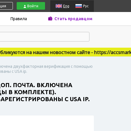
ация
Войти
Eng
Рус
Правила
Стать продавцом
уются на нашем новостном сайте - https://accsmarket.n
. Включена двухфакторная верификация с помощью
аны с USA ip.
 ДОП. ПОЧТА. ВКЛЮЧЕНА
Ы В КОМПЛЕКТЕ).
РЕГИСТРИРОВАНЫ С USA IP.