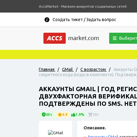
AccsMarket - Магазин аккаунтов социальных сетей
Создать тикет / Задать вопрос
Выберит
Главная
/
GMail
/
С возрастом
/
Аккаунты G
секретного кода (коды в комплекте). Подтверж
АККАУНТЫ GMAIL | ГОД РЕГИС
ДВУХФАКТОРНАЯ ВЕРИФИКАЦ
ПОДТВЕРЖДЕНЫ ПО SMS. НЕТ 
48ч
4.9
1.9%
10+
Описание.
Аккаунты GMail
зарегист