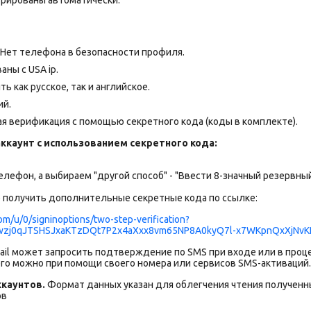
Нет телефона в безопасности профиля.
ны с USA ip.
 как русское, так и английское.
ий.
я верификация с помощью секретного кода (коды в комплекте).
аккаунт с использованием секретного кода:
телефон, а выбираем "другой способ" - "Ввести 8-значный резервны
е получить дополнительные секретные кода по ссылке:
om/u/0/signinoptions/two-step-verification?
pwzj0qJTSHSJxaKTzDQt7P2x4aXxx8vm65NP8A0kyQ7l-x7WKpnQxXjNvKP
ail может запросить подтверждение по SMS при входе или в проц
го можно при помощи своего номера или сервисов SMS-активаций.
каунтов.
Формат данных указан для облегчения чтения полученны
ов