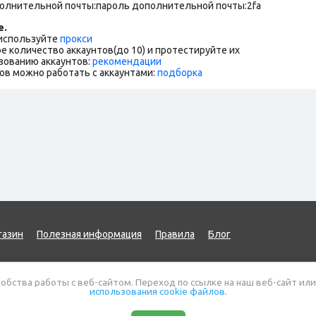
полнительной почты:пароль дополнительной почты:2fa
е.
 используйте
прокси
е количество аккаунтов(до 10) и протестируйте их
зованию аккаунтов:
рекомендации
ов можно работать с аккаунтами:
подборка
газин
Полезная информация
Правила
Блог
обства работы с веб-сайтом. Переход по ссылке на наш веб-сайт или
использования cookie файлов.
Карта сайта
Публичная оферта
Политика защит
ь вопрос