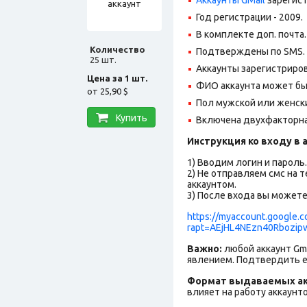
Год регистрации - 2009.
В комплекте доп. почта.
Количество
Подтверждены по SMS. 
25 шт.
Аккаунты зарегистрирова
Цена за 1 шт.
ФИО аккаунта может быть
от
25,90 $
Пол мужской или женск
Купить
Включена двухфакторна
Инструкция ко входу в 
1) Вводим логин и пароль.
2) Не отправляем смс на 
аккаунтом.
3) После входа вы может
https://myaccount.google.c
rapt=AEjHL4NEzn40Rbozi
Важно:
любой аккаунт Gm
явлением. Подтвердить е
Формат выдаваемых ак
влияет на работу аккаунт