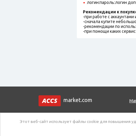
логин:пароль:логин до
Рекомендации к покупк
-при работе с аккаунтами
-сначала купите небольшо
-рекомендации по исполь
-при помощи каких сервис
market.com
Ма
Этот веб-сайт использует файлы cookie для повышения уд
Тех. поддержка:
Создать тикет / Задат