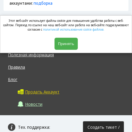
аккаунтами:
подборка
Этот веб-сайт использует файлы cookie для повышения удобства работы с веб-
market.com
сайтом. Переход по ссылке на наш веб-сайт или работа на веб-сайте подразумевают
согласие с
политикой использования cookie файлов.
Магазин
Принять
Полезная информация
Правила
Блог
Продать Аккаунт
Новости
Тех. поддержка:
Создать тикет /