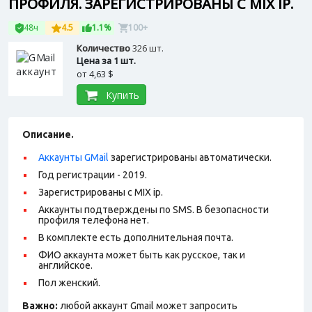
ПРОФИЛЯ. ЗАРЕГИСТРИРОВАНЫ С MIX IP.
48ч
4.5
1.1%
100+
Количество
326 шт.
Цена за 1 шт.
от
4,63 $
Купить
Описание.
Аккаунты GMail
зарегистрированы автоматически.
Год регистрации - 2019.
Зарегистрированы с MIX ip.
Аккаунты подтверждены по SMS. В безопасности
профиля телефона нет.
В комплекте есть дополнительная почта.
ФИО аккаунта может быть как русское, так и
английское.
Пол женский.
Важно:
любой аккаунт Gmail может запросить