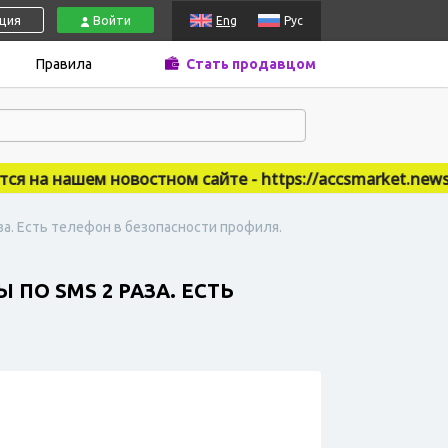
ация
Войти
Eng
Рус
Правила
Стать продавцом
на нашем новостном сайте - https://accsmarket.news
аза. Есть телефон в безопасности профиля.
 ПО SMS 2 РАЗА. ЕСТЬ