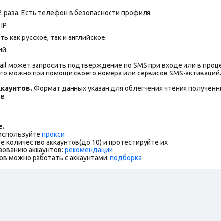
раза. Есть телефон в безопасности профиля.
IP.
 как русское, так и английское.
ий.
ail может запросить подтверждение по SMS при входе или в проц
го можно при помощи своего номера или сервисов SMS-активаций.
каунтов.
Формат данных указан для облегчения чтения полученны
ов
е.
 используйте
прокси
е количество аккаунтов(до 10) и протестируйте их
зованию аккаунтов:
рекомендации
ов можно работать с аккаунтами:
подборка