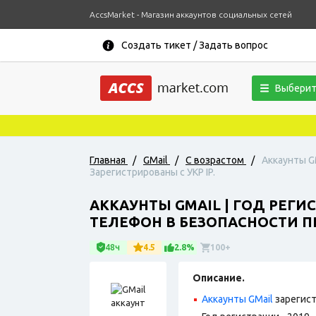
AccsMarket - Магазин аккаунтов социальных сетей
Создать тикет / Задать вопрос
Выберит
Главная
/
GMail
/
С возрастом
/
Аккаунты GM
Зарегистрированы с УКР IP.
АККАУНТЫ GMAIL | ГОД РЕГИС
ТЕЛЕФОН В БЕЗОПАСНОСТИ ПР
48ч
4.5
2.8%
100+
Описание.
Аккаунты GMail
зарегист