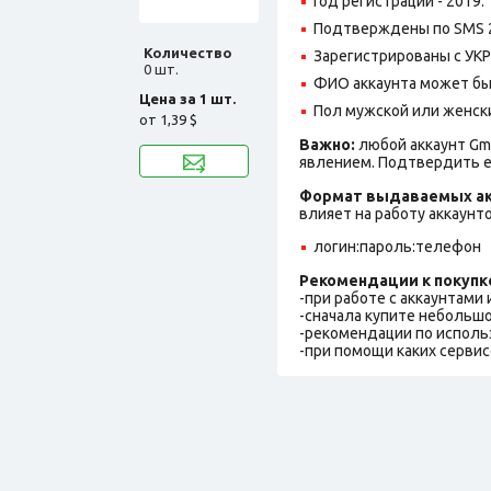
Год регистрации - 2019.
Подтверждены по SMS 2 
Количество
Зарегистрированы с УКР 
0 шт.
ФИО аккаунта может быть
Цена за 1 шт.
Пол мужской или женск
от
1,39 $
Важно:
любой аккаунт Gm
явлением. Подтвердить е
Формат выдаваемых ак
влияет на работу аккаунт
логин:пароль:телефон
Рекомендации к покупк
-при работе с аккаунтами
-сначала купите небольшо
-рекомендации по исполь
-при помощи каких сервис