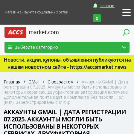
Новости
Магазин аккаунтов социальных сетей
Войти
Выберите категорию
Новости, акции, купоны, объявления публикуются на
нашем новостном сайте - https://accsmarket.news
Главная
/
GMail
/
С возрастом
/
Аккаунты GMail | Дата
регистрации 07.2025. Аккаунты могли быть использованы в
некоторых сервисах. Двухфакторная авторизация включена.
Дополнительная почта идет в комплекте без пароля. Пол
(MIX). Зарегистрированы с MIX ip.
АККАУНТЫ GMAIL | ДАТА РЕГИСТРАЦИИ
07.2025. АККАУНТЫ МОГЛИ БЫТЬ
ИСПОЛЬЗОВАНЫ В НЕКОТОРЫХ
СЕРВИСАХ. ДВУХФАКТОРНАЯ