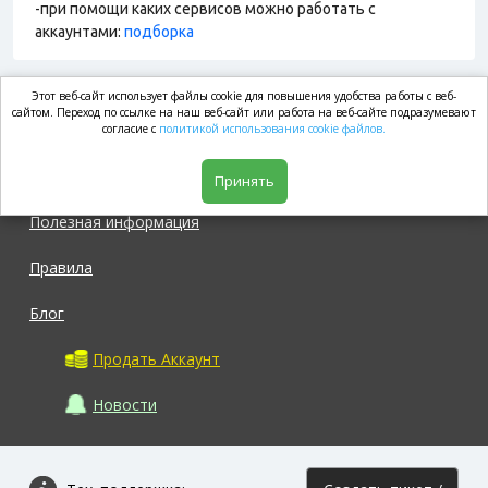
-при помощи каких сервисов можно работать с
аккаунтами:
подборка
Этот веб-сайт использует файлы cookie для повышения удобства работы с веб-
market.com
сайтом. Переход по ссылке на наш веб-сайт или работа на веб-сайте подразумевают
согласие с
политикой использования cookie файлов.
Магазин
Принять
Полезная информация
Правила
Блог
Продать Аккаунт
Новости