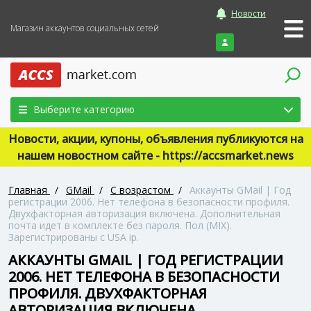
Новости
Магазин аккаунтов социальных сетей
Войти
Выберите категорию
Новости, акции, купоны, объявления публикуются на
нашем новостном сайте - https://accsmarket.news
Главная
/
GMail
/
С возрастом
/
Аккаунты GMail | Год
регистрации 2006. Нет телефона в безопасности профиля.
Двухфакторная авторизация включена. Дополнительная
почта идет в комплекте без пароля. Пол (MIX).
Зарегистрированы с USA ip.
АККАУНТЫ GMAIL | ГОД РЕГИСТРАЦИИ
2006. НЕТ ТЕЛЕФОНА В БЕЗОПАСНОСТИ
ПРОФИЛЯ. ДВУХФАКТОРНАЯ
АВТОРИЗАЦИЯ ВКЛЮЧЕНА.