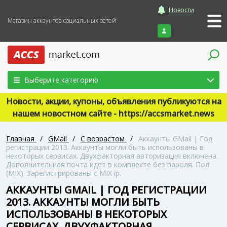
Новости
Магазин аккаунтов социальных сетей
Войти
Выберите категорию
Новости, акции, купоны, объявления публикуются на
нашем новостном сайте - https://accsmarket.news
Главная
/
GMail
/
С возрастом
/
Аккаунты GMail | Год
регистрации 2013. Аккаунты могли быть использованы в
некоторых сервисах. Двухфакторная авторизация включена.
Дополнительная почта идет в комплекте без пароля. Пол
(MIX). Зарегистрированы с MIX ip.
АККАУНТЫ GMAIL | ГОД РЕГИСТРАЦИИ
2013. АККАУНТЫ МОГЛИ БЫТЬ
ИСПОЛЬЗОВАНЫ В НЕКОТОРЫХ
СЕРВИСАХ. ДВУХФАКТОРНАЯ