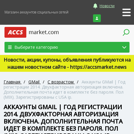
Новости
Магазин аккаунтов социальных сетей
Войти
Выберите категорию
Новости, акции, купоны, объявления публикуются на
нашем новостном сайте - https://accsmarket.news
Главная
/
GMail
/
С возрастом
/
Аккаунты GMail | Год
регистрации 2014. Двухфакторная авторизация включена.
Дополнительная почта идет в комплекте без пароля. Пол
(MIX). Зарегистрированы с USA ip.
АККАУНТЫ GMAIL | ГОД РЕГИСТРАЦИИ
2014. ДВУХФАКТОРНАЯ АВТОРИЗАЦИЯ
ВКЛЮЧЕНА. ДОПОЛНИТЕЛЬНАЯ ПОЧТА
ИДЕТ В КОМПЛЕКТЕ БЕЗ ПАРОЛЯ. ПОЛ