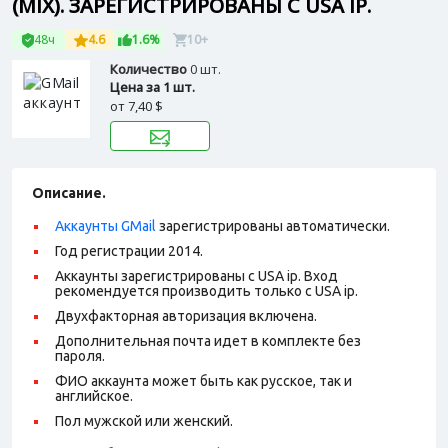
(MIX). ЗАРЕГИСТРИРОВАНЫ С USA IP.
48ч
4.6
1.6%
10+
Количество
0 шт.
Цена за 1 шт.
от
7,40 $
Описание.
Аккаунты GMail
зарегистрированы автоматически.
Год регистрации 2014.
Аккаунты зарегистрированы с USA ip. Вход
рекомендуется производить только с USA ip.
Двухфакторная авторизация включена.
Дополнительная почта идет в комплекте без
пароля.
ФИО аккаунта может быть как русское, так и
английское.
Пол мужской или женский.