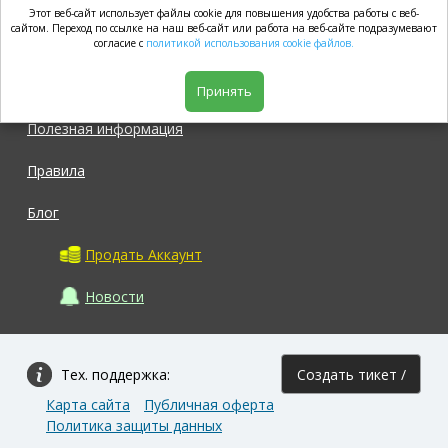
Этот веб-сайт использует файлы cookie для повышения удобства работы с веб-
market.com
сайтом. Переход по ссылке на наш веб-сайт или работа на веб-сайте подразумевают
согласие с
политикой использования cookie файлов.
Магазин
Принять
Полезная информация
Правила
Блог
Продать Аккаунт
Новости
Тех. поддержка:
Создать тикет /
Карта сайта
Публичная оферта
Задать вопрос
Политика защиты данных