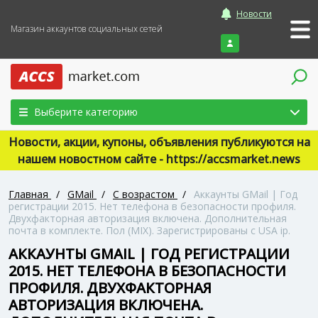
Новости
Магазин аккаунтов социальных сетей
Войти
Выберите категорию
Новости, акции, купоны, объявления публикуются на
нашем новостном сайте - https://accsmarket.news
Главная
/
GMail
/
С возрастом
/
Аккаунты GMail | Год
регистрации 2015. Нет телефона в безопасности профиля.
Двухфакторная авторизация включена. Дополнительная
почта в комплекте. Пол (MIX). Зарегистрированы с USA ip.
АККАУНТЫ GMAIL | ГОД РЕГИСТРАЦИИ
2015. НЕТ ТЕЛЕФОНА В БЕЗОПАСНОСТИ
ПРОФИЛЯ. ДВУХФАКТОРНАЯ
АВТОРИЗАЦИЯ ВКЛЮЧЕНА.