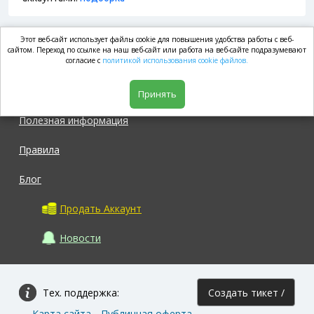
Этот веб-сайт использует файлы cookie для повышения удобства работы с веб-
market.com
сайтом. Переход по ссылке на наш веб-сайт или работа на веб-сайте подразумевают
согласие с
политикой использования cookie файлов.
Магазин
Принять
Полезная информация
Правила
Блог
Продать Аккаунт
Новости
Тех. поддержка:
Создать тикет /
Карта сайта
Публичная оферта