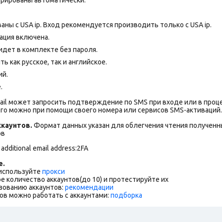
аны с USA ip. Вход рекомендуется производить только с USA ip.
ация включена.
дет в комплекте без пароля.
 как русское, так и английское.
ий.
.
ail может запросить подтверждение по SMS при входе или в проц
го можно при помощи своего номера или сервисов SMS-активаций.
каунтов.
Формат данных указан для облегчения чтения полученны
ов
 additional email address:2FA
е.
 используйте
прокси
е количество аккаунтов(до 10) и протестируйте их
зованию аккаунтов:
рекомендации
ов можно работать с аккаунтами:
подборка