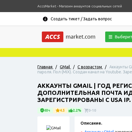
AccsMarket - Магазин аккаунтов социальных сетей
Создать тикет / Задать вопрос
Выберит
Главная
/
GMail
/
С возрастом
/
Аккаунты G
пароля. Пол (MIX). Создан канал на Youtube. Зар
АККАУНТЫ GMAIL | ГОД РЕГ
ДОПОЛНИТЕЛЬНАЯ ПОЧТА ИДЕТ
ЗАРЕГИСТРИРОВАНЫ С USA IP.
48ч
4.5
2.2%
0-10
Описание.
Аккаунты GMail
зарегист