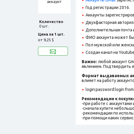
Год регистрации 2016.
Аккаунты зарегистриров
Количество
Двухфакторная авториз
0 шт.
Дополнительная почта и
Цена за 1 шт.
ФИО аккаунта может быть
от
9,25 $
Пол мужской или женск
Создан канал на Youtube
Важно:
любой аккаунт Gm
явлением. Подтвердить е
Формат выдаваемых ак
влияет на работу аккаунт
login:password:login from
Рекомендации к покупк
-при работе с аккаунтами
-сначала купите небольшо
-рекомендации по исполь
-при помощи каких сервис