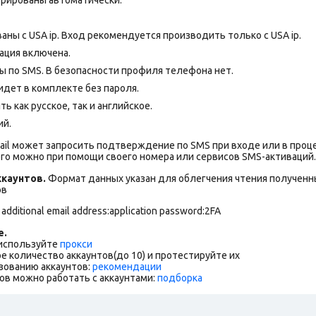
аны с USA ip. Вход рекомендуется производить только с USA ip.
ация включена.
 по SMS. В безопасности профиля телефона нет.
дет в комплекте без пароля.
 как русское, так и английское.
ий.
ail может запросить подтверждение по SMS при входе или в проц
го можно при помощи своего номера или сервисов SMS-активаций.
каунтов.
Формат данных указан для облегчения чтения полученны
ов
 additional email address:application password:2FA
е.
 используйте
прокси
е количество аккаунтов(до 10) и протестируйте их
зованию аккаунтов:
рекомендации
ов можно работать с аккаунтами:
подборка