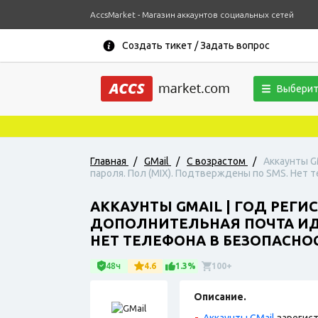
AccsMarket - Магазин аккаунтов социальных сетей
Создать тикет / Задать вопрос
Выберит
Главная
/
GMail
/
С возрастом
/
Аккаунты G
пароля. Пол (MIX). Подтверждены по SMS. Нет т
АККАУНТЫ GMAIL | ГОД РЕГ
ДОПОЛНИТЕЛЬНАЯ ПОЧТА ИДЕ
НЕТ ТЕЛЕФОНА В БЕЗОПАСНОС
48ч
4.6
1.3%
100+
Описание.
Аккаунты GMail
зарегист