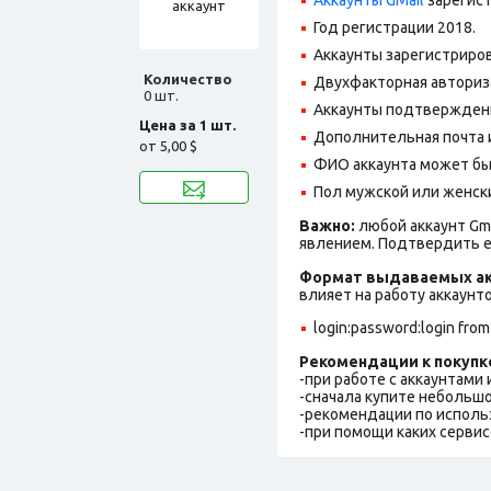
Год регистрации 2018.
Аккаунты зарегистриров
Количество
Двухфакторная авториз
0 шт.
Аккаунты подтверждены
Цена за 1 шт.
Дополнительная почта и
от
5,00 $
ФИО аккаунта может быть
Пол мужской или женск
Важно:
любой аккаунт Gm
явлением. Подтвердить е
Формат выдаваемых ак
влияет на работу аккаунт
login:password:login from
Рекомендации к покупк
-при работе с аккаунтами
-сначала купите небольшо
-рекомендации по исполь
-при помощи каких сервис