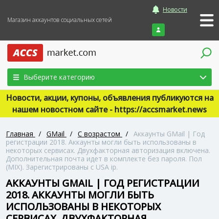
Новости
Магазин аккаунтов социальных сетей
Войти
Выберите категорию
Новости, акции, купоны, объявления публикуются на
нашем новостном сайте - https://accsmarket.news
Главная
/
GMail
/
С возрастом
/
Аккаунты GMail | Год
регистрации 2018. Аккаунты могли быть использованы в
некоторых сервисах. Двухфакторная авторизация включена.
Дополнительная почта идет в комплекте без пароля. Пол
(MIX). Зарегистрированы с USA ip.
АККАУНТЫ GMAIL | ГОД РЕГИСТРАЦИИ
2018. АККАУНТЫ МОГЛИ БЫТЬ
ИСПОЛЬЗОВАНЫ В НЕКОТОРЫХ
СЕРВИСАХ. ДВУХФАКТОРНАЯ