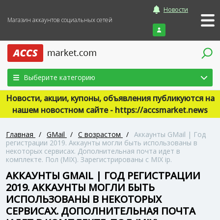
Новости
Магазин аккаунтов социальных сетей
Войти
Выберите категорию
Новости, акции, купоны, объявления публикуются на
нашем новостном сайте - https://accsmarket.news
Главная
/
GMail
/
С возрастом
/
Аккаунты GMail | Год
регистрации 2019. Аккаунты могли быть использованы в
некоторых сервисах. Дополнительная почта идет в
комплекте. Пол (MIX). Зарегистрированы с MIX ip.
АККАУНТЫ GMAIL | ГОД РЕГИСТРАЦИИ
2019. АККАУНТЫ МОГЛИ БЫТЬ
ИСПОЛЬЗОВАНЫ В НЕКОТОРЫХ
СЕРВИСАХ. ДОПОЛНИТЕЛЬНАЯ ПОЧТА