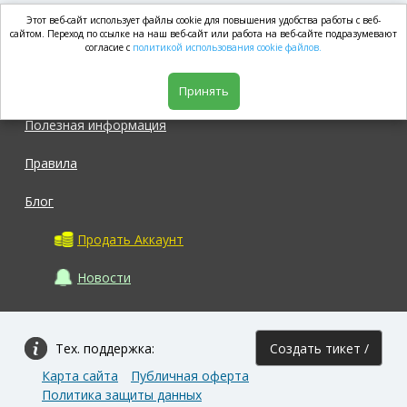
Этот веб-сайт использует файлы cookie для повышения удобства работы с веб-
market.com
сайтом. Переход по ссылке на наш веб-сайт или работа на веб-сайте подразумевают
согласие с
политикой использования cookie файлов.
Магазин
Принять
Полезная информация
Правила
Блог
Продать Аккаунт
Новости
Тех. поддержка:
Создать тикет /
Карта сайта
Публичная оферта
Задать вопрос
Политика защиты данных