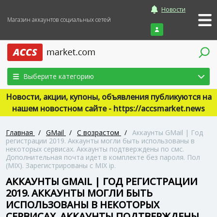
Новости
Магазин аккаунтов социальных сетей
Войти
Выберите категорию
Новости, акции, купоны, объявления публикуются на
нашем новостном сайте - https://accsmarket.news
Главная
/
GMail
/
С возрастом
/
Аккаунты GMail | Год
регистрации 2019. Аккаунты могли быть использованы в
некоторых сервисах. Аккаунты подтверждены по смс.
Дополнительная почта идет в комплекте без пароля. Пол
(MIX). Зарегистрированы с MIX ip.
АККАУНТЫ GMAIL | ГОД РЕГИСТРАЦИИ
2019. АККАУНТЫ МОГЛИ БЫТЬ
ИСПОЛЬЗОВАНЫ В НЕКОТОРЫХ
СЕРВИСАХ. АККАУНТЫ ПОДТВЕРЖДЕНЫ