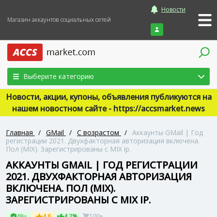
Новости
Магазин аккаунтов социальных сетей
Войти
Выберите категорию
Новости, акции, купоны, объявления публикуются на
нашем новостном сайте - https://accsmarket.news
Главная
/
GMail
/
С возрастом
/
Аккаунты GMail | Год
регистрации 2021. Двухфакторная авторизация включена.
Пол (MIX). Зарегистрированы с MIX ip.
АККАУНТЫ GMAIL | ГОД РЕГИСТРАЦИИ
2021. ДВУХФАКТОРНАЯ АВТОРИЗАЦИЯ
ВКЛЮЧЕНА. ПОЛ (MIX).
ЗАРЕГИСТРИРОВАНЫ С MIX IP.
48ч
4.6
4.2%
100+