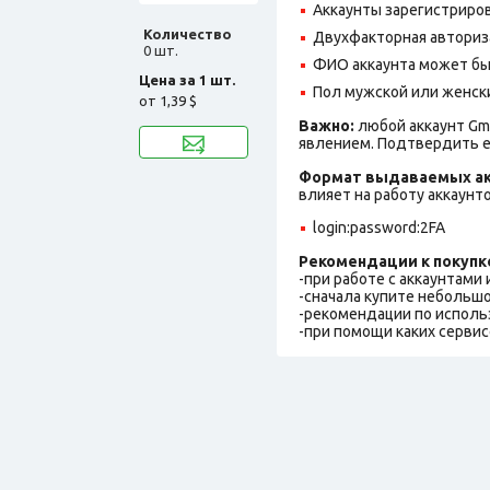
Аккаунты зарегистрирова
Количество
Двухфакторная авториз
0 шт.
ФИО аккаунта может быть
Цена за 1 шт.
Пол мужской или женск
от
1,39 $
Важно:
любой аккаунт Gm
явлением. Подтвердить е
Формат выдаваемых ак
влияет на работу аккаунт
login:password:2FA
Рекомендации к покупк
-при работе с аккаунтами
-сначала купите небольшо
-рекомендации по исполь
-при помощи каких сервис