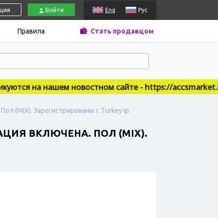
ация
Войти
Eng
Рус
Правила
Стать продавцом
тся на нашем новостном сайте - https://accsmarket.new
ол (MIX). Зарегистрированы с Turkey ip.
АЦИЯ ВКЛЮЧЕНА. ПОЛ (MIX).