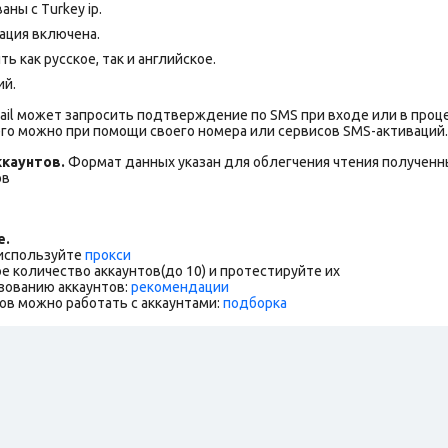
ны с Turkey ip.
ация включена.
 как русское, так и английское.
ий.
ail может запросить подтверждение по SMS при входе или в проц
го можно при помощи своего номера или сервисов SMS-активаций.
каунтов.
Формат данных указан для облегчения чтения полученны
ов
е.
 используйте
прокси
е количество аккаунтов(до 10) и протестируйте их
зованию аккаунтов:
рекомендации
ов можно работать с аккаунтами:
подборка