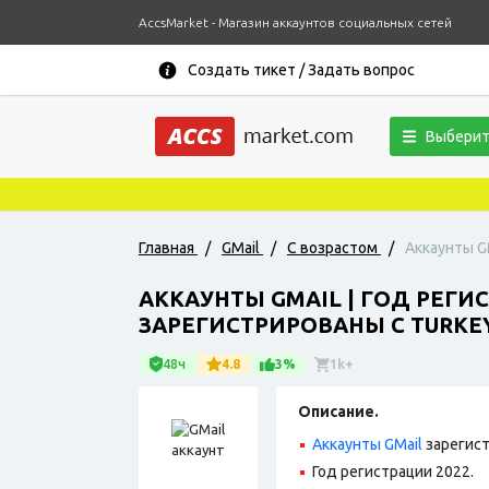
AccsMarket - Магазин аккаунтов социальных сетей
Создать тикет / Задать вопрос
Выберит
Главная
/
GMail
/
С возрастом
/
Аккаунты GM
АККАУНТЫ GMAIL | ГОД РЕГИ
ЗАРЕГИСТРИРОВАНЫ С TURKEY 
48ч
4.8
3%
1k+
Описание.
Аккаунты GMail
зарегист
Год регистрации 2022.