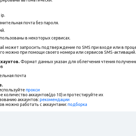
ip.
нительная почта без пароля.
ий.
пользованы в некоторых сервисах.
ail может запросить подтверждение по SMS при входе или в проц
го можно при помощи своего номера или сервисов SMS-активаций.
каунтов.
Формат данных указан для облегчения чтения полученны
ов
ельная почта
е.
 используйте
прокси
е количество аккаунтов(до 10) и протестируйте их
зованию аккаунтов:
рекомендации
ов можно работать с аккаунтами:
подборка