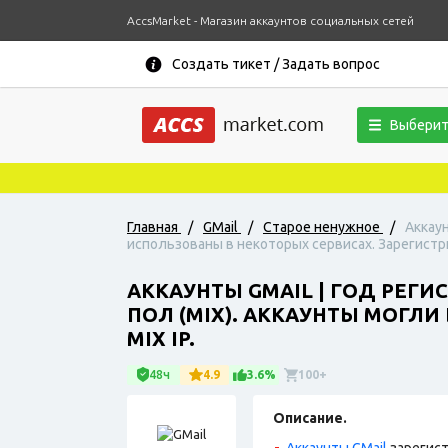
AccsMarket - Магазин аккаунтов социальных сетей
Создать тикет / Задать вопрос
Выберит
Главная
/
GMail
/
Старое ненужное
/
Аккаун
использованы в некоторых сервисах. Зарегистри
АККАУНТЫ GMAIL | ГОД РЕГИ
ПОЛ (MIX). АККАУНТЫ МОГЛ
MIX IP.
48ч
4.9
3.6%
100+
Описание.
Аккаунты GMail
зарегист