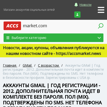
Новости
Магазин аккаунтов социальных сетей
Войти
Выберите категорию
Новости, акции, купоны, объявления публикуются на
нашем новостном сайте - https://accsmarket.news
Главная
/
GMail
/
С возрастом
/
Аккаунты GMail | Год
регистрации - 2012. Дополнительная почта идет в комплекте
без пароля. Пол (MIX). Подтверждены по SMS. Нет телефона
в безопасности профиля. Зарегистрированы с USA ip.
АККАУНТЫ GMAIL | ГОД РЕГИСТРАЦИИ -
2012. ДОПОЛНИТЕЛЬНАЯ ПОЧТА ИДЕТ В
КОМПЛЕКТЕ БЕЗ ПАРОЛЯ. ПОЛ (MIX).
ПОДТВЕРЖДЕНЫ ПО SMS. НЕТ ТЕЛЕФОНА