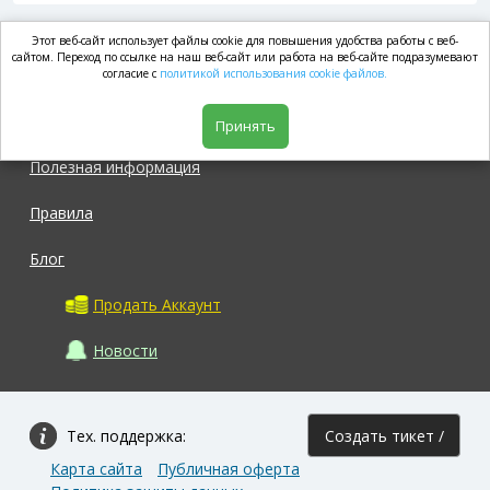
Этот веб-сайт использует файлы cookie для повышения удобства работы с веб-
market.com
сайтом. Переход по ссылке на наш веб-сайт или работа на веб-сайте подразумевают
согласие с
политикой использования cookie файлов.
Магазин
Принять
Полезная информация
Правила
Блог
Продать Аккаунт
Новости
Тех. поддержка:
Создать тикет /
Карта сайта
Публичная оферта
Задать вопрос