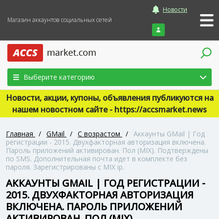
Новости
Магазин аккаунтов социальных сетей
Войти
Выберите категорию
Новости, акции, купоны, объявления публикуются на
нашем новостном сайте - https://accsmarket.news
Главная
/
GMail
/
С возрастом
/
Аккаунты GMail | Год
регистрации - 2015. Двухфакторная авторизация включена.
Пароль приложений активирован. Пол (MIX). Подтверждены
по SMS. Дополнительная почта идет в комплекте без
пароля. Зарегистрированы с MIX ip.
АККАУНТЫ GMAIL | ГОД РЕГИСТРАЦИИ -
2015. ДВУХФАКТОРНАЯ АВТОРИЗАЦИЯ
ВКЛЮЧЕНА. ПАРОЛЬ ПРИЛОЖЕНИЙ
АКТИВИРОВАН. ПОЛ (MIX).