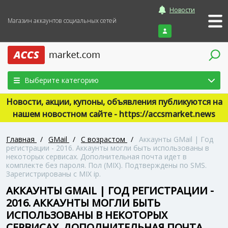
Новости
Магазин аккаунтов социальных сетей
Войти
Выберите категорию
Новости, акции, купоны, объявления публикуются на
нашем новостном сайте - https://accsmarket.news
Главная
/
GMail
/
С возрастом
/
Аккаунты GMail | Год
регистрации - 2016. Аккаунты могли быть использованы в
некоторых сервисах. Дополнительная почта идет в
комплекте без пароля. Пол (MIX). Подтверждены по SMS.
Зарегистрированы с MIX ip.
АККАУНТЫ GMAIL | ГОД РЕГИСТРАЦИИ -
2016. АККАУНТЫ МОГЛИ БЫТЬ
ИСПОЛЬЗОВАНЫ В НЕКОТОРЫХ
СЕРВИСАХ. ДОПОЛНИТЕЛЬНАЯ ПОЧТА