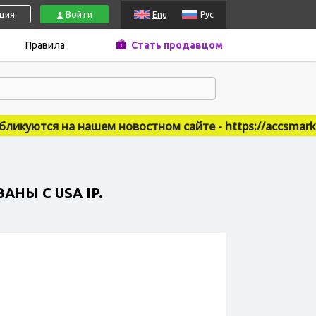
ация
Войти
Eng
Рус
Правила
Стать продавцом
куются на нашем новостном сайте - https://accsmarket.
АНЫ С USA IP.