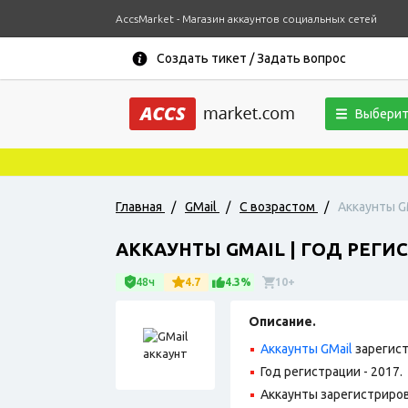
AccsMarket - Магазин аккаунтов социальных сетей
Создать тикет / Задать вопрос
Выберит
Главная
/
GMail
/
С возрастом
/
Аккаунты GM
АККАУНТЫ GMAIL | ГОД РЕГИСТ
48ч
4.7
4.3%
10+
Описание.
Аккаунты GMail
зарегист
Год регистрации - 2017.
Аккаунты зарегистрирова