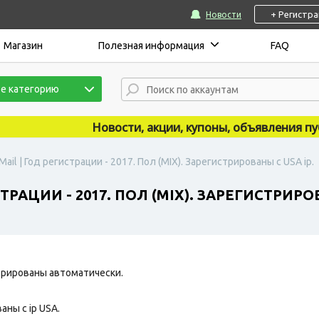
+ Регистр
Новости
Магазин
Полезная информация
FAQ
е категорию
Новости, акции, купоны, объявления публи
ail | Год регистрации - 2017. Пол (MIX). Зарегистрированы с USA ip.
РАЦИИ - 2017. ПОЛ (MIX). ЗАРЕГИСТРИРОВ
рированы автоматически.
ны с ip USA.