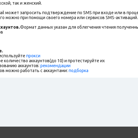
ской, так и женский.
ail может запросить подтверждение по SMS при входе или в проц
го можно при помощи своего номера или сервисов SMS-активаций.
каунтов.
Формат данных указан для облегчения чтения полученны
ов
е.
 используйте
прокси
е количество аккаунтов(до 10) и протестируйте их
зованию аккаунтов:
рекомендации
ов можно работать с аккаунтами:
подборка