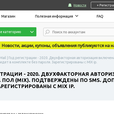
+ Регистр
Новости
Магазин
Полезная информация
FAQ
е категорию
ости, акции, купоны, объявления публикуются на нашем 
Mail | Год регистрации - 2020. Двухфакторная авторизация включен
ет в комплекте без пароля. Зарегистрированы с MIX ip.
СТРАЦИИ - 2020. ДВУХФАКТОРНАЯ АВТОР
ПОЛ (MIX). ПОДТВЕРЖДЕНЫ ПО SMS. Д
РЕГИСТРИРОВАНЫ С MIX IP.
рированы автоматически.