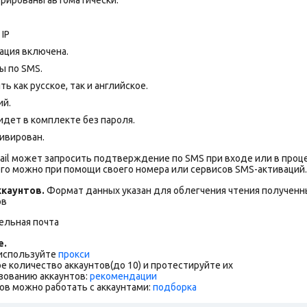
IP
ация включена.
ы по SMS.
 как русское, так и английское.
ий.
дет в комплекте без пароля.
ивирован.
ail может запросить подтверждение по SMS при входе или в проц
го можно при помощи своего номера или сервисов SMS-активаций.
каунтов.
Формат данных указан для облегчения чтения полученны
ов
ельная почта
е.
 используйте
прокси
е количество аккаунтов(до 10) и протестируйте их
зованию аккаунтов:
рекомендации
ов можно работать с аккаунтами:
подборка