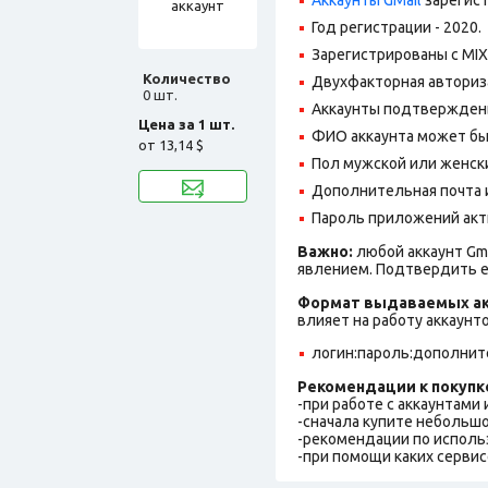
Год регистрации - 2020.
Зарегистрированы с MIX 
Количество
Двухфакторная авториз
0 шт.
Аккаунты подтвержден
Цена за 1 шт.
ФИО аккаунта может быть
от
13,14 $
Пол мужской или женск
Дополнительная почта и
Пароль приложений акт
Важно:
любой аккаунт Gm
явлением. Подтвердить е
Формат выдаваемых ак
влияет на работу аккаунт
логин:пароль:дополнит
Рекомендации к покупк
-при работе с аккаунтами
-сначала купите небольшо
-рекомендации по исполь
-при помощи каких сервис