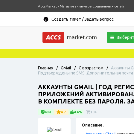
AccsMarket - Магазин аккаунтов социальных сетей
Создать тикет / Задать вопрос
Выберит
Нов
Главная
/
GMail
/
С возрастом
/
Аккаунты G
Подтверждены по SMS. Дополнительная почта ид
АККАУНТЫ GMAIL | ГОД РЕГИ
ПРИЛОЖЕНИЙ АКТИВИРОВАН. 
В КОМПЛЕКТЕ БЕЗ ПАРОЛЯ. ЗА
48ч
4.7
4.6%
10+
Описание.
Аккаунты GMail
зарегист