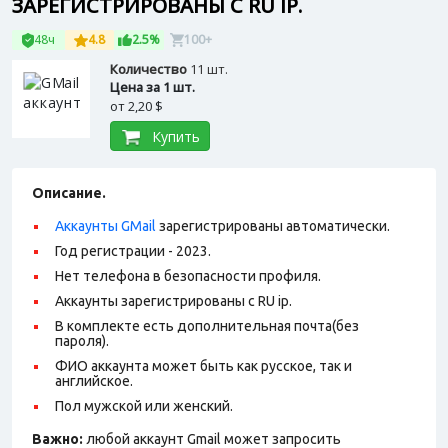
ЗАРЕГИСТРИРОВАНЫ С RU IP.
48ч
4.8
2.5%
100+
Количество
11 шт.
Цена за 1 шт.
от
2,20 $
Купить
Описание.
Аккаунты GMail
зарегистрированы автоматически.
Год регистрации - 2023.
Нет телефона в безопасности профиля.
Аккаунты зарегистрированы с RU ip.
В комплекте есть дополнительная почта(без
пароля).
ФИО аккаунта может быть как русское, так и
английское.
Пол мужской или женский.
Важно:
любой аккаунт Gmail может запросить