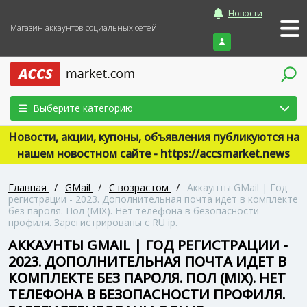
Новости
Магазин аккаунтов социальных сетей
Войти
Выберите категорию
Новости, акции, купоны, объявления публикуются на
нашем новостном сайте - https://accsmarket.news
Главная
/
GMail
/
С возрастом
/
Аккаунты GMail | Год
регистрации - 2023. Дополнительная почта идет в комплекте
без пароля. Пол (MIX). Нет телефона в безопасности
профиля. Зарегистрированы с RU ip.
АККАУНТЫ GMAIL | ГОД РЕГИСТРАЦИИ -
2023. ДОПОЛНИТЕЛЬНАЯ ПОЧТА ИДЕТ В
КОМПЛЕКТЕ БЕЗ ПАРОЛЯ. ПОЛ (MIX). НЕТ
ТЕЛЕФОНА В БЕЗОПАСНОСТИ ПРОФИЛЯ.