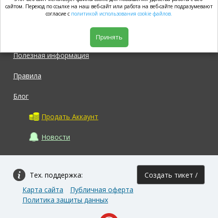
market.com
сайтом. Переход по ссылке на наш веб-сайт или работа на веб-сайте подразумевают
согласие с
политикой использования cookie файлов.
Магазин
Принять
Полезная информация
Правила
Блог
Продать Аккаунт
Новости
Тех. поддержка:
Создать тикет /
Карта сайта
Публичная оферта
Задать вопрос
Политика защиты данных